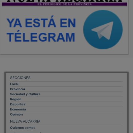
SECCIONES
Local
Provincia
Sociedad y Cultura
Región
Deportes
Economía
Opinión
NUEVA ALCARRIA
Quiénes somos
MÁS INFORMACIÓN