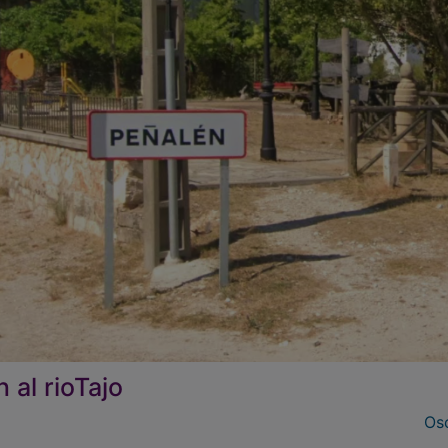
 al rioTajo
Osc