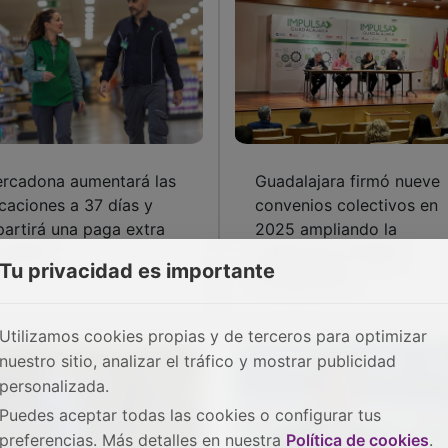
rcadona aumentará las
Guadalajara firmó nueve
caciones a 37 días y
convenios colectivos en
partirá una paga extra
2025 ampliando la
 2026
cobertura a 17.800
Tu privacidad es importante
trabajadores
Utilizamos cookies propias y de terceros para optimizar
nuestro sitio, analizar el tráfico y mostrar publicidad
personalizada.
Puedes aceptar todas las cookies o configurar tus
preferencias. Más detalles en nuestra
Política de cookies
.