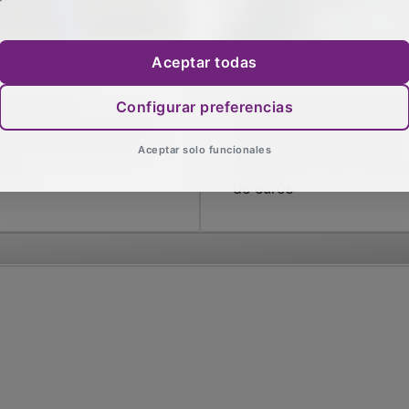
Aceptar todas
 paro baja en
El Gobierno de Castilla-L
Configurar preferencias
adalajara en noviembre
Mancha pondrá en marc
n 143 desempleados
el bono de alquiler joven
Aceptar solo funcionales
nos
dotado con ocho millone
de euros