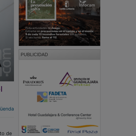
PUBLICIDAD
l
güenda
to de