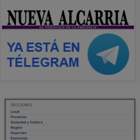
SECCIONES
Local
Provincia
Sociedad y Cultura
Región
Deportes
Economía
Opinión