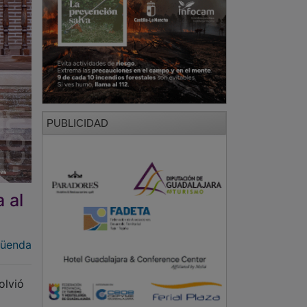
PUBLICIDAD
 al
güenda
olvió