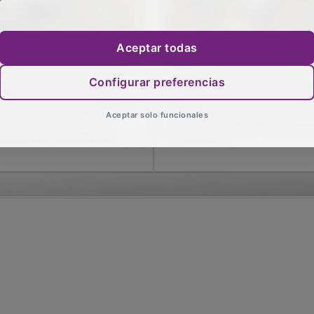
Aceptar todas
Configurar preferencias
nquera de Henares
Emilio Fernández-Galiano
abaja para restablecer el
Campos: Hijo Adoptivo d
Aceptar solo funcionales
umbrado público
Guadalajara y retratista 
ectado por las lluvias
su alma