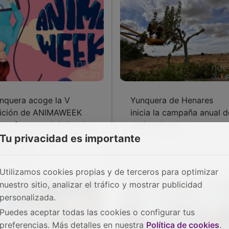
nquera acoge la V
Yunquera de Henares
ición de ANIMAWEEK
inicia la campaña anual d
n referentes del cine, la
poda urbana
imación y los
Tu privacidad es importante
deojuegos
Utilizamos cookies propias y de terceros para optimizar
nuestro sitio, analizar el tráfico y mostrar publicidad
personalizada.
Puedes aceptar todas las cookies o configurar tus
preferencias. Más detalles en nuestra
Política de cookies
.