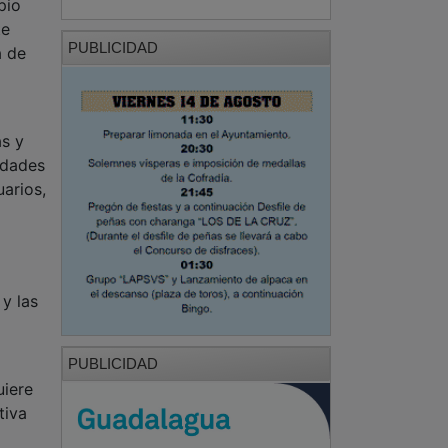
pio
te
PUBLICIDAD
a de
as y
idades
arios,
 y las
PUBLICIDAD
uiere
tiva