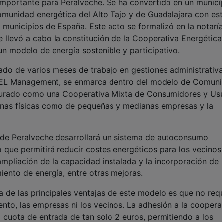
importante para Peralveche. Se ha convertido en un munici
omunidad energética del Alto Tajo y de Guadalajara con es
municipios de España. Este acto se formalizó en la notarí
e llevó a cabo la constitución de la Cooperativa Energética
 un modelo de energía sostenible y participativo.
tado de varios meses de trabajo en gestiones administrativ
or CEL Management, se enmarca dentro del modelo de Comun
gurado como una Cooperativa Mixta de Consumidores y Usu
sonas físicas como de pequeñas y medianas empresas y la
a de Peralveche desarrollará un sistema de autoconsumo
o que permitirá reducir costes energéticos para los vecinos
 ampliación de la capacidad instalada y la incorporación de
ento de energía, entre otras mejoras.
de las principales ventajas de este modelo es que no req
iento, las empresas ni los vecinos. La adhesión a la coopera
a cuota de entrada de tan solo 2 euros, permitiendo a los