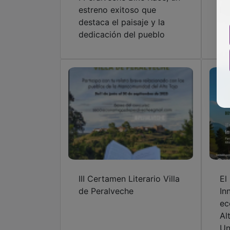
estreno exitoso que
ll
destaca el paisaje y la
dedicación del pueblo
III Certamen Literario Villa
El
de Peralveche
In
ec
Al
Un