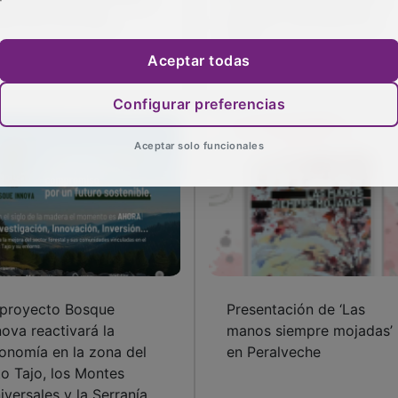
ega este domingo
premios culturales de
2024
Aceptar todas
Configurar preferencias
Aceptar solo funcionales
 proyecto Bosque
Presentación de ‘Las
nova reactivará la
manos siempre mojadas’
onomía en la zona del
en Peralveche
to Tajo, los Montes
iversales y la Serranía