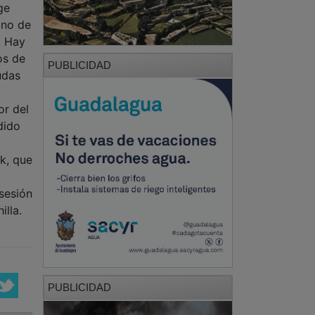
ge
ino de
. Hay
os de
PUBLICIDAD
udas
or del
dido
lk, que
sesión
illa.
PUBLICIDAD