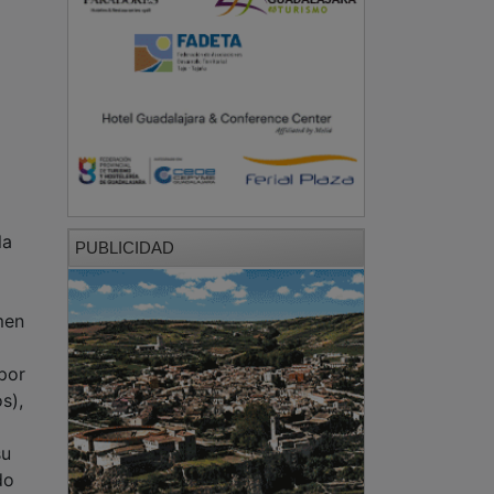
la
PUBLICIDAD
men
por
s),
su
do