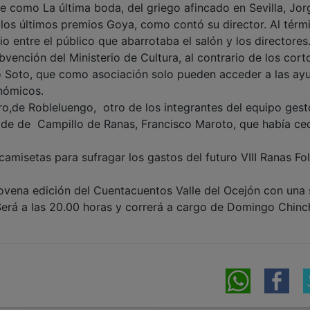
te como La última boda, del griego afincado en Sevilla, Jor
los últimos premios Goya, como contó su director. Al térm
o entre el público que abarrotaba el salón y los directores
bvención del Ministerio de Cultura, al contrario de los cort
co Soto, que como asociación solo pueden acceder a las ay
onómicos.
o,de Robleluengo, otro de los integrantes del equipo gest
alde de Campillo de Ranas, Francisco Maroto, que había ce
camisetas para sufragar los gastos del futuro VIII Ranas Fo
ovena edición del Cuentacuentos Valle del Ocejón con una 
 Será a las 20.00 horas y correrá a cargo de Domingo Chinch