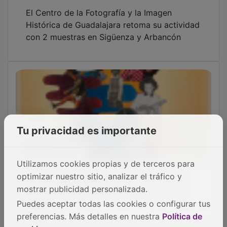
El Centro de la Fotografía y la Imagen
Histórica de Guadalajara retoma su actividad
con 2 muestras en Sigüenza y Arbancón
Tu privacidad es importante
Utilizamos cookies propias y de terceros para
Diputación ayudará a salvar ´recuerdos´
optimizar nuestro sitio, analizar el tráfico y
familiares en formato de 8 mm, 16mm y
mostrar publicidad personalizada.
Súper 8
Puedes aceptar todas las cookies o configurar tus
preferencias. Más detalles en nuestra
Política de