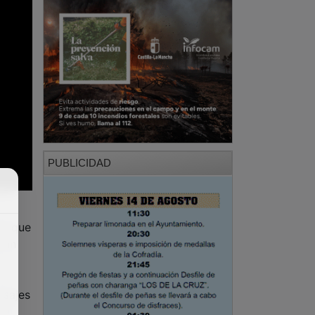
PUBLICIDAD
ra que
y un
isajes
su