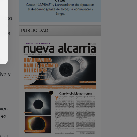
l acto
anda
PUBLICIDAD
ó por
u
iva y
bien
 ex
 con