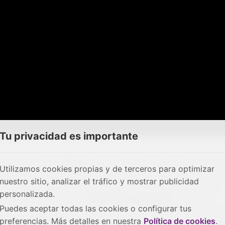
Tu privacidad es importante
 al documental
"Raíces"
, dirigida por Nerea Muñoz, una ob
Utilizamos cookies propias y de terceros para optimizar
miento rural con sensibilidad, una cuidada estética visual 
nuestro sitio, analizar el tráfico y mostrar publicidad
narrativa. El jurado valoró especialmente la dirección de
personalizada.
ién le concedió sendas
menciones especiales
en ambas
Puedes aceptar todas las cookies o configurar tus
lemento narrativo clave, con una banda sonora original y pa
preferencias. Más detalles en nuestra
Política de cookies
.
erzan la identidad cultural del relato", señala el jurado en 