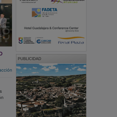
o
PUBLICIDAD
acción
a
s
ón