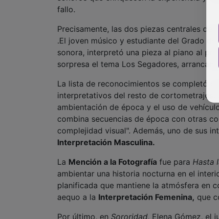
fallo.
Precisamente, las dos piezas centrales de 
.El joven músico y estudiante del Grado d
sonora, interpretó una pieza al piano al pri
sorpresa el tema Los Segadores, arrancand
La lista de reconocimientos se completó c
interpretativos del resto de cortometrajes.
ambientación de época y el uso de vehículos
combina secuencias de época con otras con
complejidad visual". Además, uno de sus in
Interpretación Masculina.
La
Mención a la Fotografía
fue para
Hasta l
ambientar una historia nocturna en el interi
planificada que mantiene la atmósfera en co
aequo a la
Interpretación Femenina,
que co
Por último, en
Sororidad,
Elena Gómez, el j