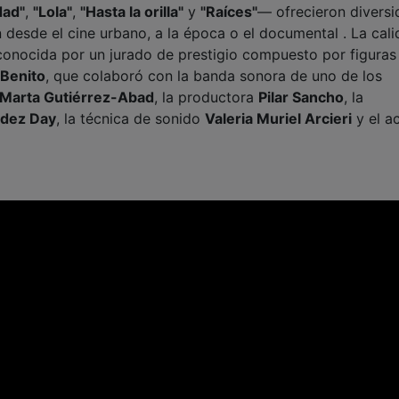
dad"
,
"Lola"
,
"Hasta la orilla"
y
"Raíces"
— ofrecieron divers
n desde el cine urbano, a la época o el documental . La cal
econocida por un jurado de prestigio compuesto por figuras
 Benito
, que colaboró con la banda sonora de uno de los
Marta Gutiérrez-Abad
, la productora
Pilar Sancho
, la
ndez Day
, la técnica de sonido
Valeria Muriel Arcieri
y el a