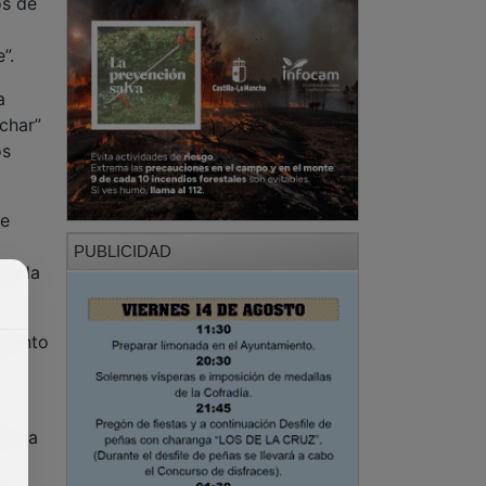
os de
e”.
a
char”
os
de
PUBLICIDAD
ra la
miento
e una