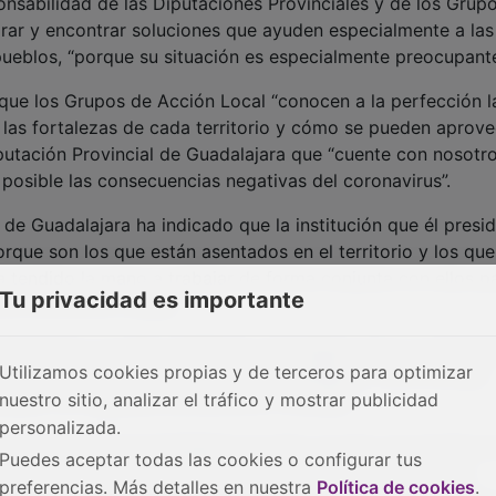
onsabilidad de las Diputaciones Provinciales y de los Grup
orar y encontrar soluciones que ayuden especialmente a las
eblos, “porque su situación es especialmente preocupant
ue los Grupos de Acción Local “conocen a la perfección l
 las fortalezas de cada territorio y cómo se pueden aprove
iputación Provincial de Guadalajara que “cuente con nosotr
 posible las consecuencias negativas del coronavirus”.
 de Guadalajara ha indicado que la institución que él presi
rque son los que están asentados en el territorio y los que
a tendido la mano a trabajar de forma conjunta con ellos pa
Tu privacidad es importante
s territorios rurales.
Diputación se están diseñando estrategias para el manteni
Utilizamos cookies propias y de terceros para optimizar
os negocios de la provincia de Guadalajara, como se está
nuestro sitio, analizar el tráfico y mostrar publicidad
tienen con agentes económicos y sociales.
personalizada.
la Diputación de Guadalajara ha sido el punto de partida d
Puedes aceptar todas las cookies o configurar tus
da uno de los presidentes de las diferentes Diputaciones
preferencias. Más detalles en nuestra
Política de cookies
.