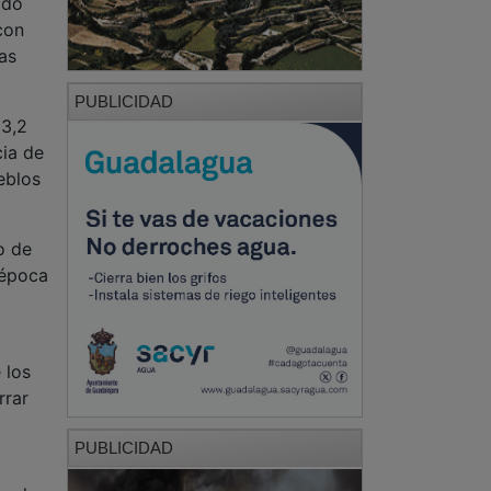
ado
con
as
PUBLICIDAD
 3,2
cia de
eblos
o de
 época
 los
rrar
PUBLICIDAD