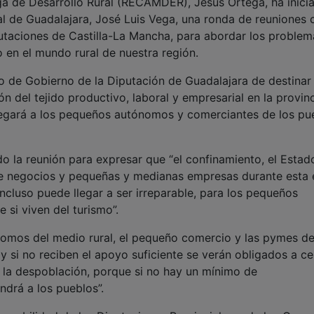
ga de Desarrollo Rural (RECAMDER), Jesús Ortega, ha inici
ial de Guadalajara, José Luis Vega, una ronda de reuniones 
utaciones de Castilla-La Mancha, para abordar los problem
o en el mundo rural de nuestra región.
o de Gobierno de la Diputación de Guadalajara de destinar
n del tejido productivo, laboral y empresarial en la provin
llegará a los pequeños autónomos y comerciantes de los pu
la reunión para expresar que “el confinamiento, el Estad
d de negocios y pequeñas y medianas empresas durante esta
cluso puede llegar a ser irreparable, para los pequeños
 si viven del turismo”.
nomos del medio rural, el pequeño comercio y las pymes de
y si no reciben el apoyo suficiente se verán obligados a ce
 la despoblación, porque si no hay un mínimo de
endrá a los pueblos”.