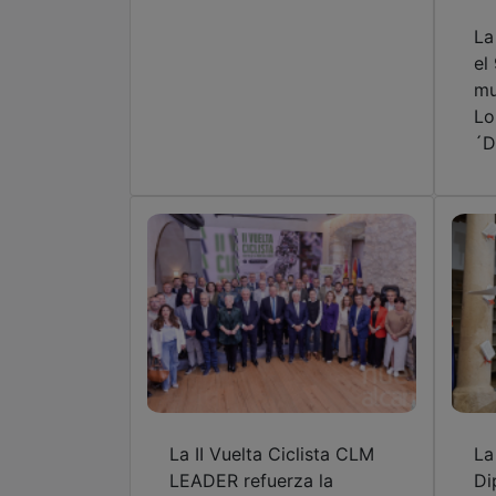
La
el
mu
Lo
´D
La II Vuelta Ciclista CLM
La
LEADER refuerza la
Di