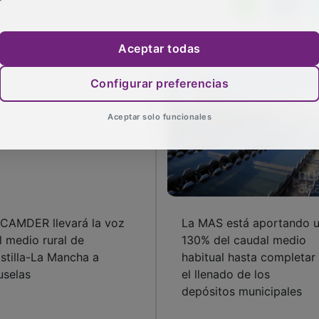
Aceptar todas
Configurar preferencias
Aceptar solo funcionales
CAMDER llevará la voz
La MAS está aportando 
l medio rural de
130% del caudal medio
stilla-La Mancha a
habitual hasta completar
uselas
el llenado de los
depósitos municipales