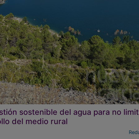
ón sostenible del agua para no limit
llo del medio rural
Red