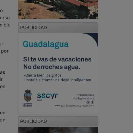
no
curso
nible
PUBLICIDAD
ar
 por
las
ir
 en
ven
son
PUBLICIDAD