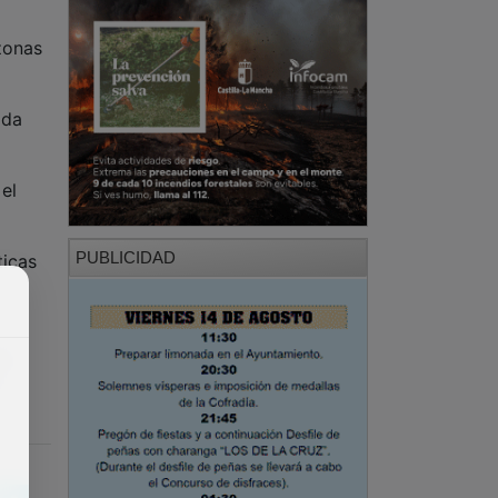
zonas
ada
el
PUBLICIDAD
ticas
do