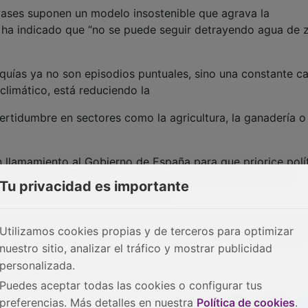
vases suponen un modelo insostenible que agrava la
n y ha indicado que “no se puede seguir detrayendo agua de 
quías ya no son episodios puntuales, sino una constante c
climático, está reduciendo la
ertidumbre en sectores como la agricultura, la ganadería o 
llamamiento al Gobierno de España para que priorice polí
almacenada, protejan los recursos naturales, impulsen la
Tu privacidad es importante
l abastecimiento en el medio rural.
nde de decisiones valientes. El agua no puede seguir sien
Utilizamos cookies propias y de terceros para optimizar
un derecho y una necesidad para asegurar el futuro del medio
nuestro sitio, analizar el tráfico y mostrar publicidad
R.
personalizada.
Puedes aceptar todas las cookies o configurar tus
preferencias. Más detalles en nuestra
Política de cookies
.