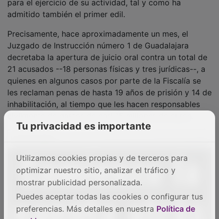
admitido también el primer edil.
Precisamente, hace aproximadamente un mes, el
Juzgado de Instrucción número 1 de Guadalajara
decretaba la apertura de juicio oral contra un total de
21 acusados --18 personas físicas y tres jurídicas--, a
quienes en algunos casos por parte de la Fiscalía se
les reclaman penas de hasta 19 años de prisión y 14 de
inhabilitación, al tiempo que les hacen responsables
civilmente de gastos de casi 15 millones de euros.
Tu privacidad es importante
PUBLICIDAD
Utilizamos cookies propias y de terceros para
optimizar nuestro sitio, analizar el tráfico y
mostrar publicidad personalizada.
Puedes aceptar todas las cookies o configurar tus
preferencias. Más detalles en nuestra
Política de