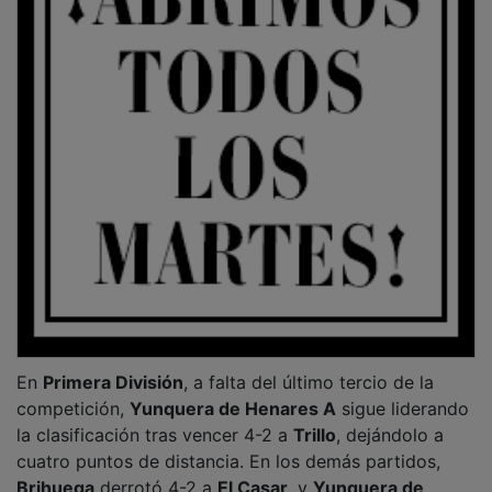
cuatro puntos de distancia. En los demás partidos,
Brihuega
derrotó 4-2 a
El Casar
, y
Yunquera de
Henares B
se impuso 4-2 frente a
Romanones
.
PUBLICIDAD