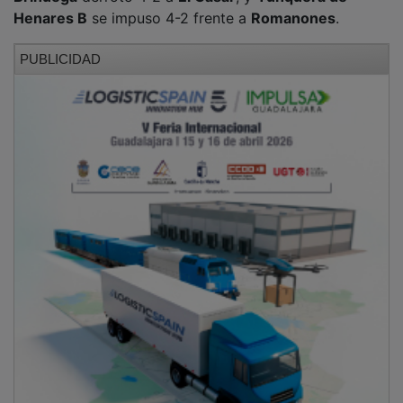
En cuanto a las
clasificaciones individuales
,
Javier de
Luz
del club Romanones continúa al frente del ranking
en División de Honor, mientras que
Miguel Moreno
del
club Trillo lidera tanto el ranking individual como el de
dobles en Primera División.
PUBLICIDAD