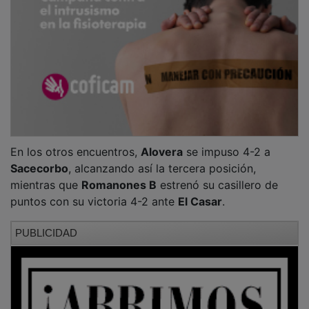
En los otros encuentros,
Alovera
se impuso 4-2 a
Sacecorbo
, alcanzando así la tercera posición,
mientras que
Romanones B
estrenó su casillero de
puntos con su victoria 4-2 ante
El Casar
.
PUBLICIDAD
En
Primera División
, a falta del último tercio de la
competición,
Yunquera de Henares A
sigue liderando
la clasificación tras vencer 4-2 a
Trillo
, dejándolo a