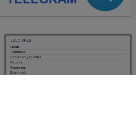
OTROS ENLACES
Sistemas Integrales Cualificados
Entrada Bloggers
Aviso Legal
Configuración de Cookies
Empleo Trabajando.es
Tiempo: 0.3237 seg., Memoria Usada: 0.94 MB
Diseño web
Inweb
© 2015 - 2026
Volver arriba