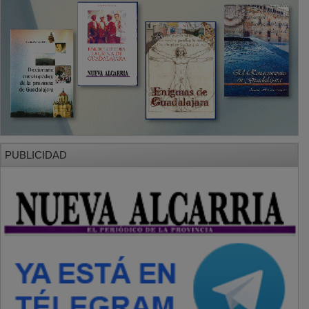
SECCIONES
Local
Provincia
Sociedad y Cultura
Región
Deportes
Economía
Opinión
NUEVA ALCARRIA
Quiénes somos
MÁS INFORMACIÓN
Aviso Legal
Política de Privacidad
Politica de Cookies
Mas informacion sobre las cookies
BASES CONCURSO FOTOGRAFÍA LAVANDA