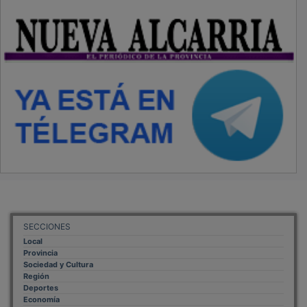
SECCIONES
Local
Provincia
Sociedad y Cultura
Región
Deportes
Economía
Opinión