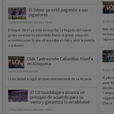
El Dépor ya está pagando a sus
jugadores
23/06/2
22/06/2026
Alberto Moreno Pérez
Más de 
El Dépor 26/27 ya está en marcha. La llegada del nuevo
en Azu
grupo inversor ha permitido frenar la grave situación
represe
económica por la que atravesaba el club y abrir la puerta
a la ilusion.
Club Taekwondo Cabanillas triunfa
en Azuqueca
22/06/2
21/06/2026
Redacción
El pilo
La localidad acogió el Open Internacional de La Alcarria.
este fi
destaca
El CD Guadalajara alcanza un
Campeon
principio de acuerdo para su
segunda
venta y garantiza la estabilidad
Checa, 
19/06/2026
Alberto Moreno Pérez