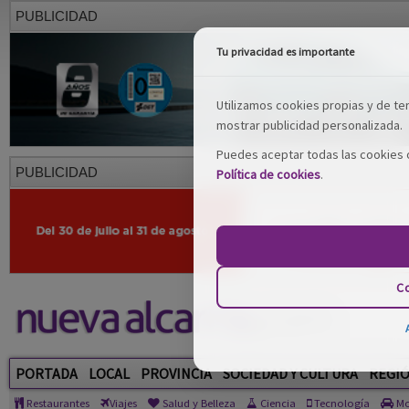
PUBLICIDAD
Tu privacidad es importante
Utilizamos cookies propias y de terc
mostrar publicidad personalizada.
Puedes aceptar todas las cookies o
PUBLICIDAD
Política de cookies
.
Co
PORTADA
LOCAL
PROVINCIA
SOCIEDAD Y CULTURA
REGI
Restaurantes
Viajes
Salud y Belleza
Ciencia
Tecnología
Mo