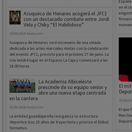
España 
en el c
Azuqueca de Henares acogerá el JFC1
exigent
con un destacado combate entre Jordi
firmaro
Vela y Chiky “El Habilidoso”
momento
23/06/2026
Redacción
Azuqueca de Henares será escenario de una velada
dedicada a las artes marciales mixtas con la celebración
del evento JFC1, previsto para el próximo 27 de junio. La
cita tendrá lugar en el Espacio La Caja y comenzará a las
18.00 horas.
La Academia Albiceleste
El mít
prescinde de su equipo senior y
Depor
abre una nueva etapa centrada
en la cantera
23/06/2
23/06/2026
Redacción
El que 
Marcham
La entidad guadalajareña reorganiza su estructura
Deporti
deportiva tras 25 años de trayectoria y prioriza el fútbol
formativo.