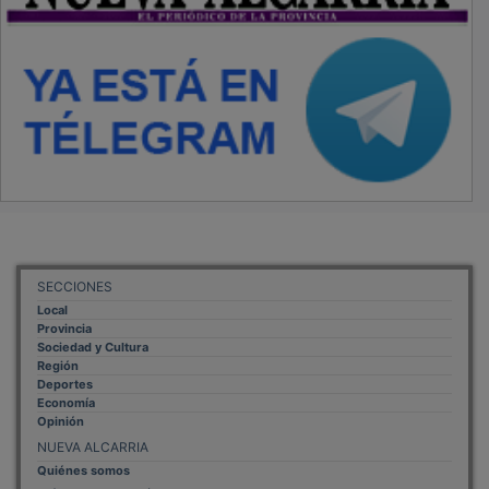
SECCIONES
Local
Provincia
Sociedad y Cultura
Región
Deportes
Economía
Opinión
NUEVA ALCARRIA
Quiénes somos
MÁS INFORMACIÓN