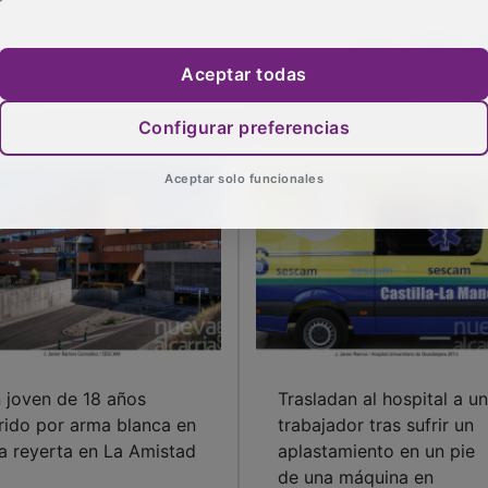
Aceptar todas
Configurar preferencias
Aceptar solo funcionales
 joven de 18 años
Trasladan al hospital a un
rido por arma blanca en
trabajador tras sufrir un
a reyerta en La Amistad
aplastamiento en un pie
de una máquina en