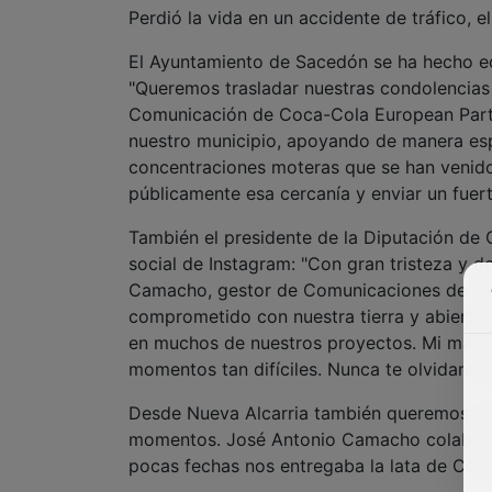
Perdió la vida en un accidente de tráfico, 
El Ayuntamiento de Sacedón se ha hecho eco
"Queremos trasladar nuestras condolencias
Comunicación de Coca-Cola European Partne
nuestro municipio, apoyando de manera esp
concentraciones moteras que se han venido
públicamente esa cercanía y enviar un fuert
También el presidente de la Diputación de
social de Instagram: "Con gran tristeza y d
Camacho, gestor de Comunicaciones de Co
comprometido con nuestra tierra y abierto 
en muchos de nuestros proyectos. Mi más s
momentos tan difíciles. Nunca te olvidarem
Desde Nueva Alcarria también queremos mos
momentos. José Antonio Camacho colaborab
pocas fechas nos entregaba la lata de Coc