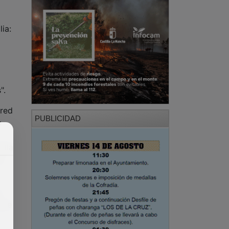
ia:
".
 red
PUBLICIDAD
o
ella
s
s
ace