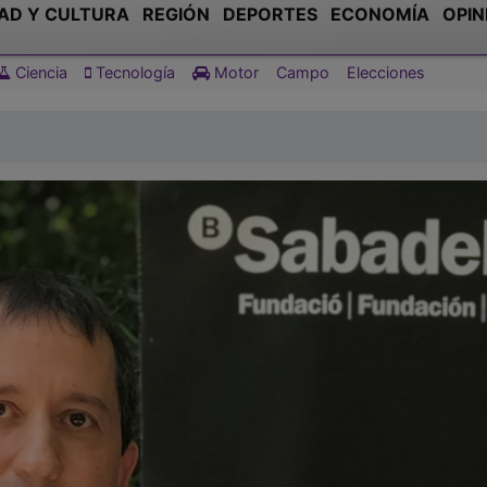
AD Y CULTURA
REGIÓN
DEPORTES
ECONOMÍA
OPIN
Ciencia
Tecnología
Motor
Campo
Elecciones