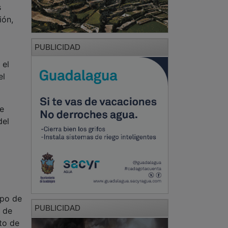
s
ión,
PUBLICIDAD
 el
el
e
del
mpo de
PUBLICIDAD
a de
uto de