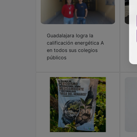
Guadalajara logra la
Ve
calificación energética A
en
en todos sus colegios
na
públicos
ge