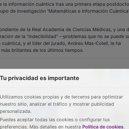
 la información cuántica tras una primera etapa postdocto
upo de investigación 'Matemáticas e Información Cuántica
diente de la Real Academia de Ciencias Médicas, y una d
ación de la "indecibilidad" --problemas que no se puede s
 cuántica, y el líder del jurado, Andreu Mas-Colell, le ha
ás brillantes de los últimos tiempos.
Tu privacidad es importante
Utilizamos cookies propias y de terceros para optimizar
nuestro sitio, analizar el tráfico y mostrar publicidad
personalizada.
Puedes aceptar todas las cookies o configurar tus
preferencias. Más detalles en nuestra
Política de cookies
.