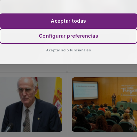
Aceptar todas
ga del Henares supera
El Hotel Iris renueva su
Configurar preferencias
 12 puntos la media
apuesta por la Red de
cional de éxito en la
Calor de Guadalajara tra
Aceptar solo funcionales
stión de residuos
seis años de conexión