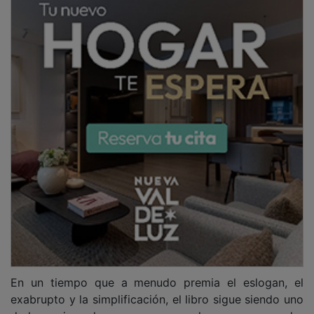
de los mejores lugares para aprender que comprender
no es reducir, que pensar no es repetir y que
conversar no es derrotar al otro.
Pero el valor del libro no termina en la esfera
individual. Una sociedad que cuida sus libros, sus
bibliotecas, sus librerías, sus editoriales, sus clubes de
lectura, sus autores y autoras, está cuidando mucho
más que un sector cultural. Está cuidando sus
posibilidades de conversación consigo misma. Está
protegiendo una forma de memoria compartida. Está
defendiendo un espacio en el que las generaciones
pueden encontrarse, disentir, aprender y reconocerse.
Allí donde hay libros circulando, prestándose,
recomendándose, subrayándose, comentándose, hay
algo más que cultura: hay comunidad.
PUBLICIDAD