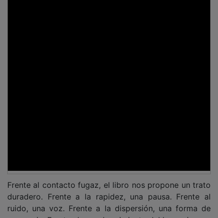
presencia. Frente al empobrecimiento del lenguaje, una
casa más amplia para pensar y vivir.
Celebremos, pues, el libro no solo como objeto
cultural, sino como una de las formas más hondas de
la relación humana. Celebremos a quienes los
escriben, los editan, los traducen, los ilustran, los
imprimen, los recomiendan, los prestan, los enseñan y
los leen. Y celebremos también esa experiencia
aparentemente sencilla, pero cada vez más valiosa, de
sentarse a solas con unas páginas y salir de ellas un
poco menos solo, un poco más acompañado, un poco
más capaz de comprender.
PUBLICIDAD