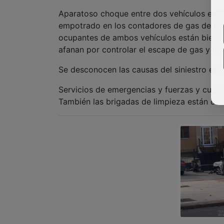
Aparatoso choque entre dos vehículos en la
empotrado en los contadores de gas de una 
ocupantes de ambos vehículos están bien e
afanan por controlar el escape de gas y evi
Se desconocen las causas del siniestro entr
Servicios de emergencias y fuerzas y cuerp
También las brigadas de limpieza están oc