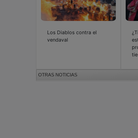
Los Diablos contra el
¿T
vendaval
es
pr
ti
OTRAS NOTICIAS