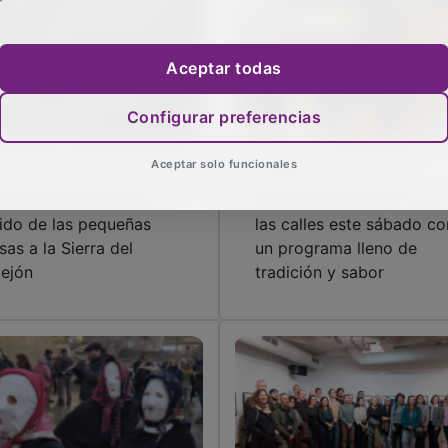
Aceptar todas
Configurar preferencias
Aceptar solo funcionales
 agua de la Fuente de las
Malaguilla revive su
querizas devuelve el
leyenda: la Botarga toma
tido de las pequeñas
las calles este sábado co
sas a la Sierra del
un programa lleno de
ejón
tradición y sabor