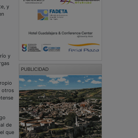
e, y
en
río y
rgas
PUBLICIDAD
propio
 otros
etense
ego
al de
 el que