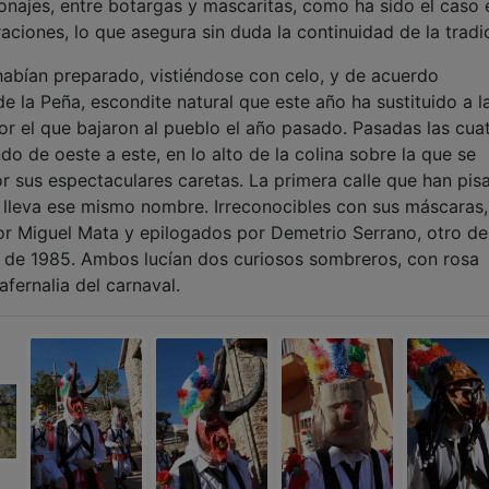
najes, entre botargas y mascaritas, como ha sido el caso 
ciones, lo que asegura sin duda la continuidad de la tradi
 habían preparado, vistiéndose con celo, y de acuerdo
e la Peña, escondite natural que este año ha sustituido a l
or el que bajaron al pueblo el año pasado. Pasadas las cuat
o de oeste a este, en lo alto de la colina sobre la que se
or sus espectaculares caretas. La primera calle que han pis
que lleva ese mismo nombre. Irreconocibles con sus máscaras,
or Miguel Mata y epilogados por Demetrio Serrano, otro de
s de 1985. Ambos lucían dos curiosos sombreros, con rosa
fernalia del carnaval.