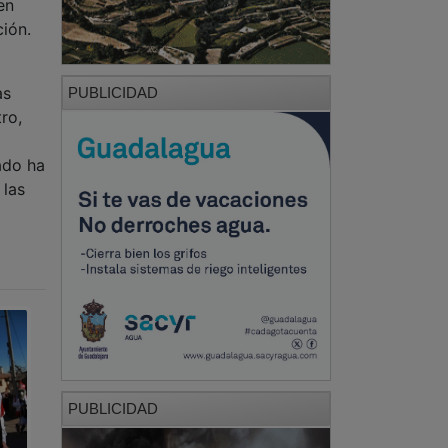
en
ción.
as
PUBLICIDAD
ro,
ado ha
 las
PUBLICIDAD