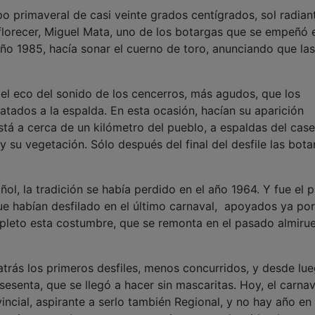
po primaveral de casi veinte grados centígrados, sol radiant
florecer, Miguel Mata, uno de los botargas que se empeñó 
l año 1985, hacía sonar el cuerno de toro, anunciando que las
el eco del sonido de los cencerros, más agudos, que los
tados a la espalda. En esta ocasión, hacían su aparición
tá a cerca de un kilómetro del pueblo, a espaldas del case
y su vegetación. Sólo después del final del desfile las bota
l, la tradición se había perdido en el año 1964. Y fue el 
ue habían desfilado en el último carnaval, apoyados ya por
leto esta costumbre, que se remonta en el pasado almiru
trás los primeros desfiles, menos concurridos, y desde lu
esenta, que se llegó a hacer sin mascaritas. Hoy, el carnav
vincial, aspirante a serlo también Regional, y no hay año en