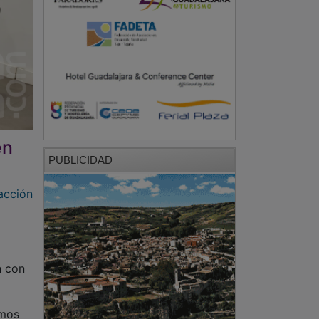
en
PUBLICIDAD
acción
n con
emos