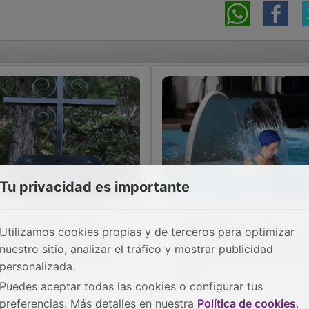
Tu privacidad es importante
 memoria del cartero
El Balneario de Trillo
Utilizamos cookies propias y de terceros para optimizar
e sacrificó su vida al
ofrece cinco empleos pa
nuestro sitio, analizar el tráfico y mostrar publicidad
rvicio de una comarca
su reapertura en mayo d
personalizada.
2026
Puedes aceptar todas las cookies o configurar tus
preferencias. Más detalles en nuestra
Política de cookies
.