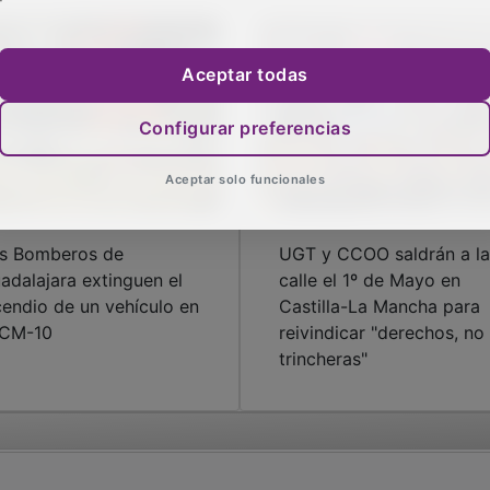
Aceptar todas
Configurar preferencias
Aceptar solo funcionales
s Bomberos de
UGT y CCOO saldrán a la
adalajara extinguen el
calle el 1º de Mayo en
cendio de un vehículo en
Castilla-La Mancha para
 CM-10
reivindicar "derechos, no
trincheras"