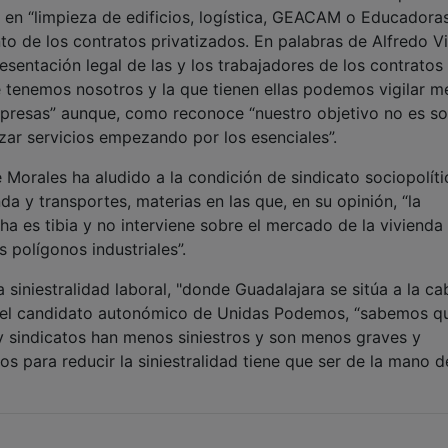
 en “limpieza de edificios, logística, GEACAM o Educadora
ento de los contratos privatizados. En palabras de Alfredo V
esentación legal de las y los trabajadores de los contratos
 tenemos nosotros y la que tienen ellas podemos vigilar me
mpresas” aunque, como reconoce “nuestro objetivo no es so
izar servicios empezando por los esenciales”.
 Morales ha aludido a la condición de sindicato sociopolít
a y transportes, materias en las que, en su opinión, “la
a es tibia y no interviene sobre el mercado de la vivienda 
 polígonos industriales”.
 siniestralidad laboral, "donde Guadalajara se sitúa a la c
s del candidato autonómico de Unidas Podemos, “sabemos q
 sindicatos han menos siniestros y son menos graves y
 para reducir la siniestralidad tiene que ser de la mano d