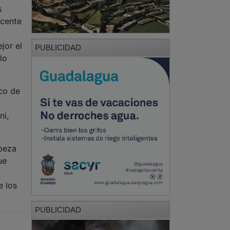
s
icente
jor el
PUBLICIDAD
lo
ico de
ni,
abeza
ue
e los
PUBLICIDAD