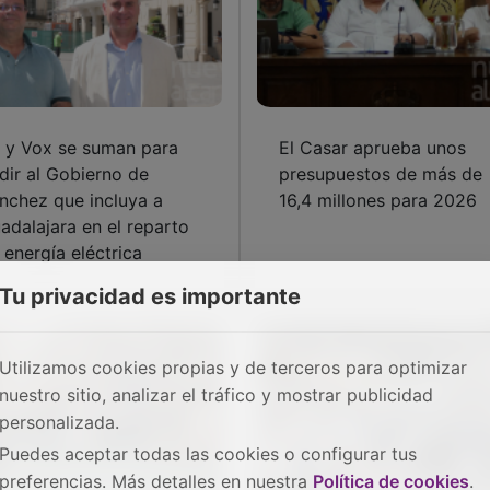
 y Vox se suman para
El Casar aprueba unos
dir al Gobierno de
presupuestos de más de
nchez que incluya a
16,4 millones para 2026
adalajara en el reparto
 energía eléctrica
Tu privacidad es importante
Utilizamos cookies propias y de terceros para optimizar
nuestro sitio, analizar el tráfico y mostrar publicidad
personalizada.
Puedes aceptar todas las cookies o configurar tus
preferencias. Más detalles en nuestra
Política de cookies
.