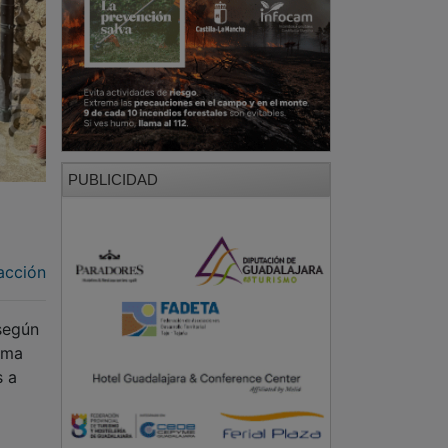
PUBLICIDAD
acción
 según
irma
s a