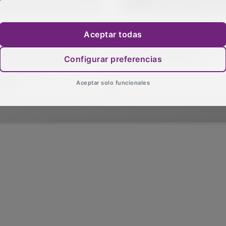
 alcaldesa de
VOX acompaña a Embid
Aceptar todas
adalajara hace balance
en la celebración de la
 los tres años de
Octava del Corpus
Configurar preferencias
ransformación de la
udad”
Aceptar solo funcionales