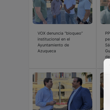
VOX denuncia “bloqueo”
PP
institucional en el
pe
Ayuntamiento de
Sá
Azuqueca
Gu
de