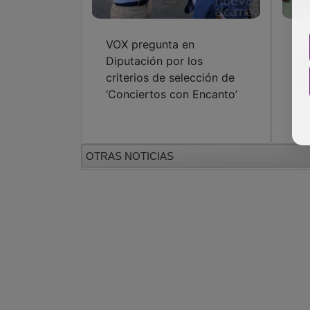
VOX pregunta en
La
Diputación por los
Gu
criterios de selección de
de
‘Conciertos con Encanto’
“t
ci
OTRAS NOTICIAS