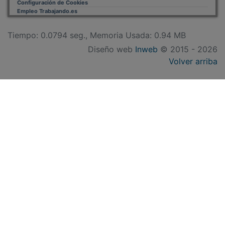
Empleo Trabajando.es
Tiempo: 0.0794 seg., Memoria Usada: 0.94 MB
Diseño web
Inweb
© 2015 - 2026
Volver arriba