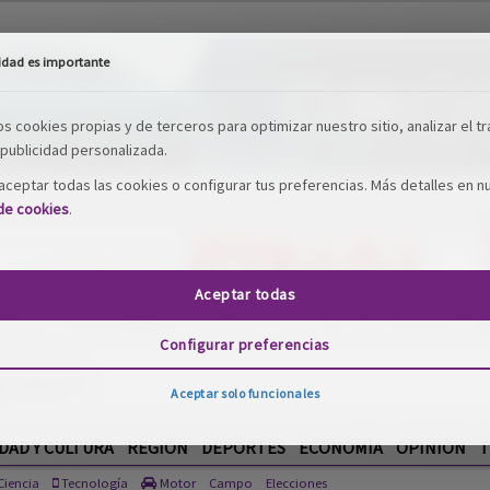
idad es importante
os cookies propias y de terceros para optimizar nuestro sitio, analizar el tr
publicidad personalizada.
ceptar todas las cookies o configurar tus preferencias. Más detalles en n
 de cookies
.
Aceptar todas
Configurar preferencias
DAD Y CULTURA
REGIÓN
DEPORTES
ECONOMÍA
OPINIÓN
T
Aceptar solo funcionales
iencia
Tecnología
Motor
Campo
Elecciones
DE FOTOGRAFíA PAISAJES DE LAVANDA