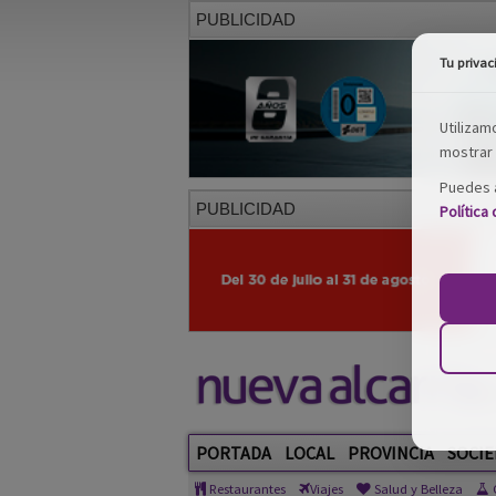
PUBLICIDAD
Tu privac
Utilizam
mostrar 
Puedes a
PUBLICIDAD
Política
PORTADA
LOCAL
PROVINCIA
SOCIE
Restaurantes
Viajes
Salud y Belleza
C
Consursos
V CERTAMEN NACIONAL 