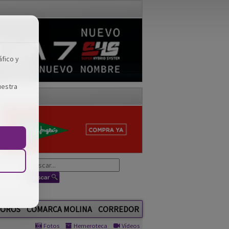
áfico y
uestra
OROS
COMARCA MOLINA
CORREDOR
Fotos
Hemeroteca
Vídeos
GUADA TV MEDIA