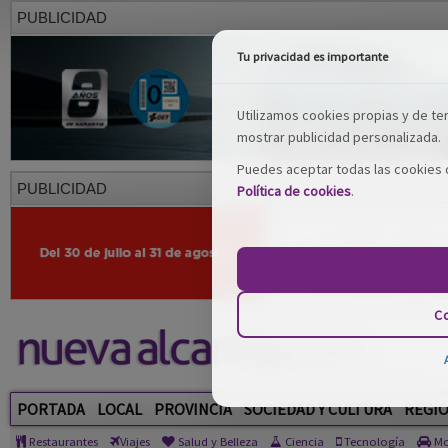
PUBLICIDAD
Tu privacidad es importante
Utilizamos cookies propias y de terc
mostrar publicidad personalizada.
Puedes aceptar todas las cookies o
PUBLICIDAD
Política de cookies
.
Co
PORTADA
LOCAL
PROVINCIA
SOCIEDAD Y CULTURA
REGI
Restaurantes
Viajes
Salud y Belleza
Ciencia
Tecnología
Mo