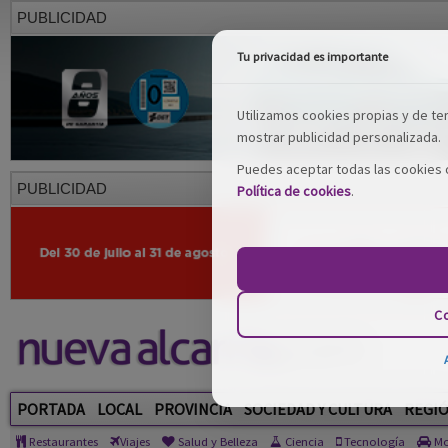
PUBLICIDAD
Tu privacidad es importante
Utilizamos cookies propias y de terc
mostrar publicidad personalizada.
Puedes aceptar todas las cookies o
PUBLICIDAD
Política de cookies
.
Co
PORTADA
LOCAL
PROVINCIA
SOCIEDAD Y CULTURA
REGI
Restaurantes
Viajes
Salud y Belleza
Ciencia
Tecnología
Mo