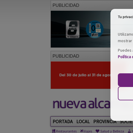
PUBLICIDAD
Tu privac
Utilizam
mostrar 
Puedes a
PUBLICIDAD
Política
PORTADA
LOCAL
PROVINCIA
SOCIE
Restaurantes
Viajes
Salud y Belleza
C