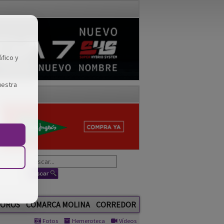
áfico y
uestra
OROS
COMARCA MOLINA
CORREDOR
Fotos
Hemeroteca
Vídeos