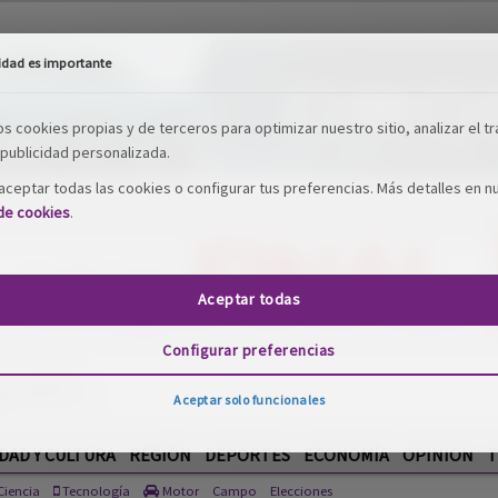
idad es importante
os cookies propias y de terceros para optimizar nuestro sitio, analizar el tr
publicidad personalizada.
ceptar todas las cookies o configurar tus preferencias. Más detalles en n
 de cookies
.
Aceptar todas
Configurar preferencias
Aceptar solo funcionales
DAD Y CULTURA
REGIÓN
DEPORTES
ECONOMÍA
OPINIÓN
T
iencia
Tecnología
Motor
Campo
Elecciones