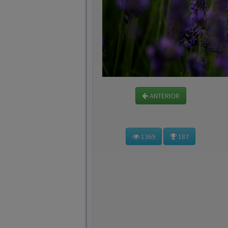
ANTERIOR
1369
187