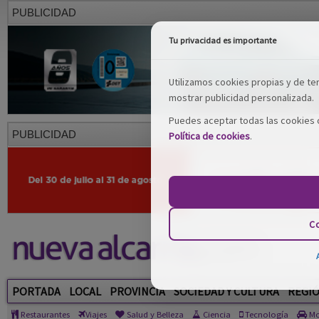
PUBLICIDAD
Tu privacidad es importante
Utilizamos cookies propias y de terc
mostrar publicidad personalizada.
Puedes aceptar todas las cookies o
PUBLICIDAD
Política de cookies
.
Co
PORTADA
LOCAL
PROVINCIA
SOCIEDAD Y CULTURA
REGI
Restaurantes
Viajes
Salud y Belleza
Ciencia
Tecnología
Mo