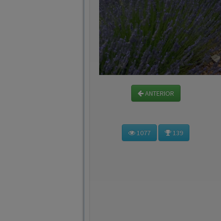
ANTERIOR
1077
139