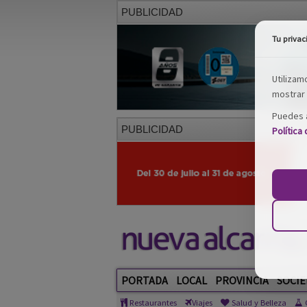
PUBLICIDAD
Tu privac
Utilizam
mostrar 
Puedes a
PUBLICIDAD
Política
PORTADA
LOCAL
PROVINCIA
SOCIE
Restaurantes
Viajes
Salud y Belleza
C
Consursos
VI CERTAMEN NACIONAL