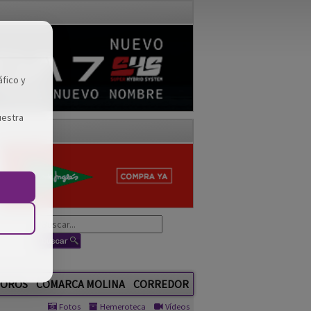
áfico y
uestra
OROS
COMARCA MOLINA
CORREDOR
Fotos
Hemeroteca
Vídeos
GUADA TV MEDIA