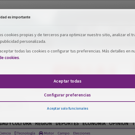
idad es importante
os cookies propias y de terceros para optimizar nuestro sitio, analizar el tr
publicidad personalizada.
ceptar todas las cookies o configurar tus preferencias. Más detalles en n
 de cookies
.
Aceptar todas
Configurar preferencias
DAD Y CULTURA
REGIÓN
DEPORTES
ECONOMÍA
OPINIÓN
T
Aceptar solo funcionales
iencia
Tecnología
Motor
Campo
Elecciones
 DE FOTOGRAFíA PAISAJES DE LAVANDA