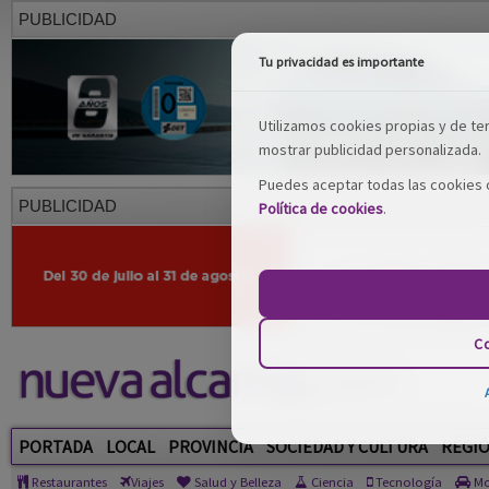
PUBLICIDAD
Tu privacidad es importante
Utilizamos cookies propias y de terc
mostrar publicidad personalizada.
Puedes aceptar todas las cookies o
PUBLICIDAD
Política de cookies
.
Co
PORTADA
LOCAL
PROVINCIA
SOCIEDAD Y CULTURA
REGI
Restaurantes
Viajes
Salud y Belleza
Ciencia
Tecnología
Mo