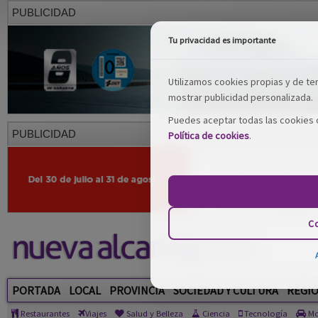
PUBLICIDAD
Tu privacidad es importante
Utilizamos cookies propias y de terc
mostrar publicidad personalizada.
Puedes aceptar todas las cookies o
PUBLICIDAD
Política de cookies
.
Co
PORTADA
LOCAL
PROVINCIA
SOCIEDAD Y CULTURA
REGI
Restaurantes
Viajes
Salud y Belleza
Ciencia
Tecnología
Mo