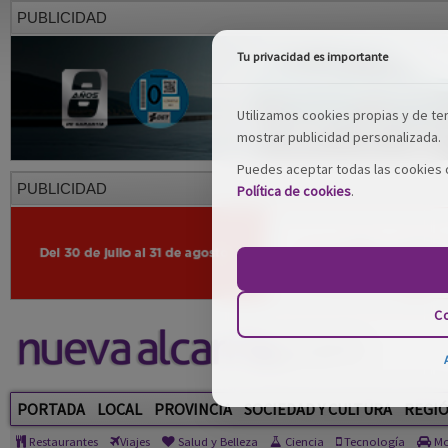
PUBLICIDAD
Tu privacidad es importante
Utilizamos cookies propias y de terc
mostrar publicidad personalizada.
Puedes aceptar todas las cookies o
PUBLICIDAD
Política de cookies
.
Co
PORTADA
LOCAL
PROVINCIA
SOCIEDAD Y CULTURA
REGI
Restaurantes
Viajes
Salud y Belleza
Ciencia
Tecnología
Mo