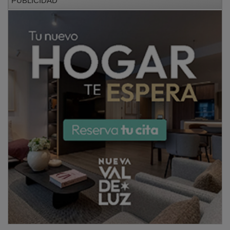
Junto al dramaturgo Antonio Buero Vallejo es
indiscutible su consideración como el escritor más
importante de la segunda mitad del siglo XX de las
letras españolas siendo una satisfacción la vinculación
de su vida y su obra con esta provincia, en la que dejó
grandes recuerdos y sobre todo ese libro, el único que
da contenido a un museo en el mundo, el del
Viaje a la
Alcarria
, ubicado en la torre del homenaje del Castillo
de Torija, inaugurado en el 50 aniversario de la
publicación que hizo famosa en todo el mundo a esta
comarca de hermosos paisajes. Debemos sentirnos
orgullosos del libro y de la vinculación de Cela con la
Alcarria como hace la Diputación provincial ahora con
distintos actos.
PUBLICIDAD