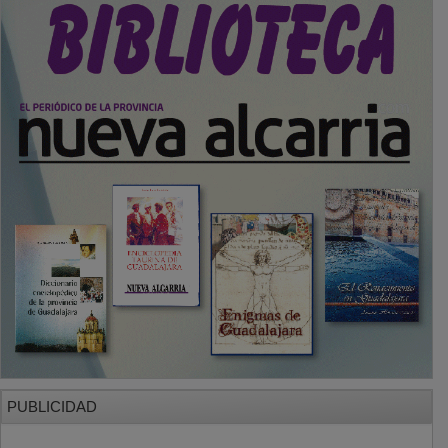
SECCIONES
Local
Provincia
Sociedad y Cultura
Región
Deportes
Economía