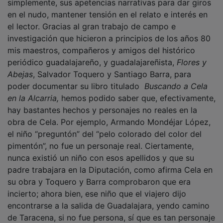
en el nudo, mantener tensión en el relato e interés en
el lector. Gracias al gran trabajo de campo e
investigación que hicieron a principios de los años 80
mis maestros, compañeros y amigos del histórico
periódico guadalajareño, y guadalajareñista,
Flores y
Abejas
, Salvador Toquero y Santiago Barra, para
poder documentar su libro titulado
Buscando a Cela
en la Alcarria,
hemos podido saber que, efectivamente,
hay bastantes hechos y personajes no reales en la
obra de Cela. Por ejemplo, Armando Mondéjar López,
el niño “preguntón” del “pelo colorado del color del
pimentón”, no fue un personaje real. Ciertamente,
nunca existió un niño con esos apellidos y que su
padre trabajara en la Diputación, como afirma Cela en
su obra y Toquero y Barra comprobaron que era
incierto; ahora bien, ese niño que el viajero dijo
encontrarse a la salida de Guadalajara, yendo camino
de Taracena, si no fue persona, sí que es tan personaje
real como el dueño de Casa Montes, el talabartero de