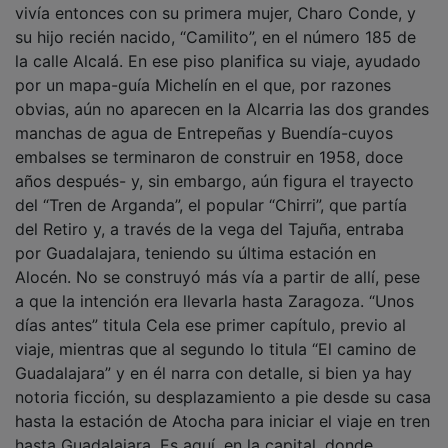
su hijo recién nacido, “Camilito”, en el número 185 de
la calle Alcalá. En ese piso planifica su viaje, ayudado
por un mapa-guía Michelín en el que, por razones
obvias, aún no aparecen en la Alcarria las dos grandes
manchas de agua de Entrepeñas y Buendía-cuyos
embalses se terminaron de construir en 1958, doce
años después- y, sin embargo, aún figura el trayecto
del “Tren de Arganda”, el popular “Chirri”, que partía
del Retiro y, a través de la vega del Tajuña, entraba
por Guadalajara, teniendo su última estación en
Alocén. No se construyó más vía a partir de allí, pese
a que la intención era llevarla hasta Zaragoza. “Unos
días antes” titula Cela ese primer capítulo, previo al
viaje, mientras que al segundo lo titula “El camino de
Guadalajara” y en él narra con detalle, si bien ya hay
notoria ficción, su desplazamiento a pie desde su casa
hasta la estación de Atocha para iniciar el viaje en tren
hasta Guadalajara. Es aquí, en la capital, donde