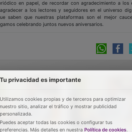
eriódico en papel, de recordar con agradecimiento a los 
gradecer a los lectores y seguidores en el universo digi
que saben que nuestras plataformas son el mejor cauc
igamos celebrando juntos nuevos aniversarios.
Tu privacidad es importante
Utilizamos cookies propias y de terceros para optimizar
nuestro sitio, analizar el tráfico y mostrar publicidad
personalizada.
Puedes aceptar todas las cookies o configurar tus
preferencias. Más detalles en nuestra
Política de cookies
.