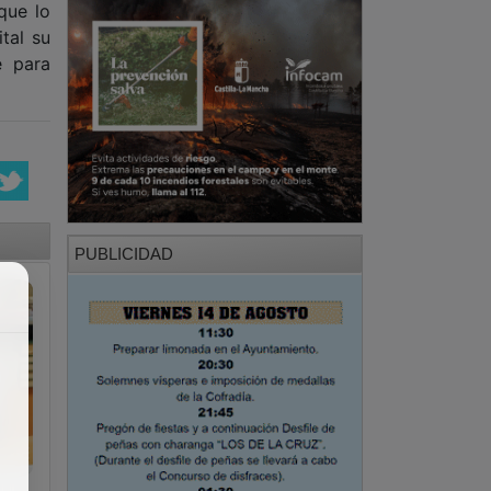
que lo
tal su
e para
PUBLICIDAD