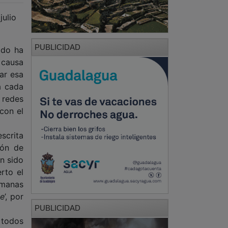
julio
PUBLICIDAD
ido ha
 causa
ar esa
a cada
 redes
con el
scrita
ión de
an sido
rto el
emanas
ve
’, por
PUBLICIDAD
 todos