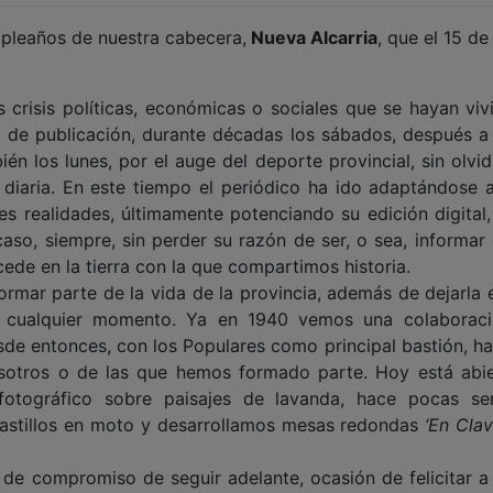
mpleaños de nuestra cabecera,
Nueva Alcarria
, que el 15 de 
 crisis políticas, económicas o sociales que se hayan viv
ía de publicación, durante décadas los sábados, después a
én los lunes, por el auge del deporte provincial, sin olvid
 diaria. En este tiempo el periódico ha ido adaptándose 
 realidades, últimamente potenciando su edición digital,
caso, siempre, sin perder su razón de ser, o sea, informar 
ede en la tierra con la que compartimos historia.
ormar parte de la vida de la provincia, además de dejarla e
n cualquier momento. Ya en 1940 vemos una colaborac
Desde entonces, con los Populares como principal bastión, h
osotros o de las que hemos formado parte. Hoy está abie
fotográfico sobre paisajes de lavanda, hace pocas s
 castillos en moto y desarrollamos mesas redondas
‘En Cla
de compromiso de seguir adelante, ocasión de felicitar a