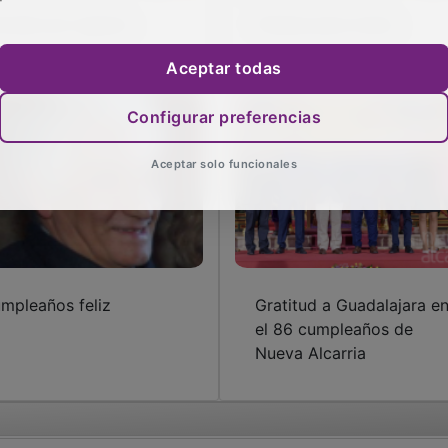
rrado por agosto
Fiestas para todos
Aceptar todas
Configurar preferencias
Aceptar solo funcionales
mpleaños feliz
Gratitud a Guadalajara e
el 86 cumpleaños de
Nueva Alcarria