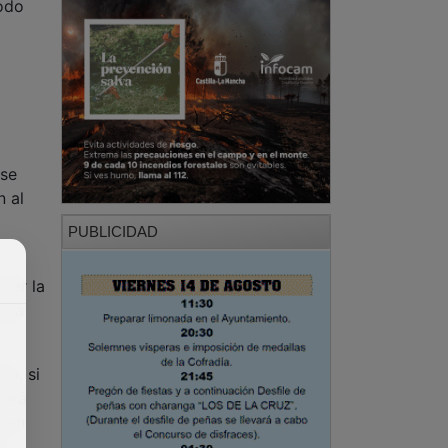
iodo
 se
n al
PUBLICIDAD
ser la
para
mo, si
zará
s en
e