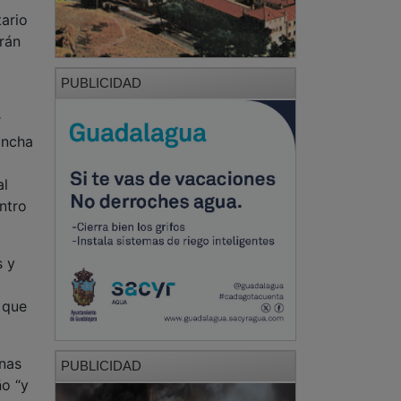
tario
rán
PUBLICIDAD
r
ancha
al
entro
s y
 que
onas
PUBLICIDAD
ño “y