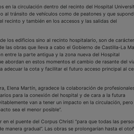
 en la circulación dentro del recinto del Hospital Universi
to al tránsito de vehículos como de peatones y que supond
el recinto y también en los accesos y las salidas del
de los edificios sino al recinto hospitalario, son de carácte
e las obras que lleva a cabo el Gobierno de Castilla-La M
ón entre la parte antigua y la zona nueva del Hospital
ue abordan en estos momentos el cambio de rasante del vi
 adecuar la cota y facilitar el futuro acceso principal al c
ra, Elena Martín, agradece la colaboración de profesionale
ios para la conexión del hospital y de cara a la futura
vitablemente van a tener un impacto en la circulación, pero
acto sea el menor posible”.
r en el puente del Corpus Christi “para que todas las pers
 manera gradual”. Las obras se prolongarían hasta el oto