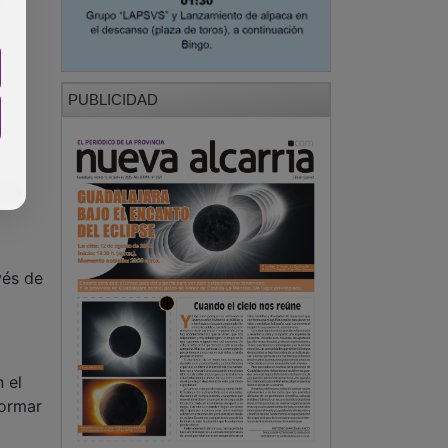
PUBLICIDAD
(la
vés de
 el
formar