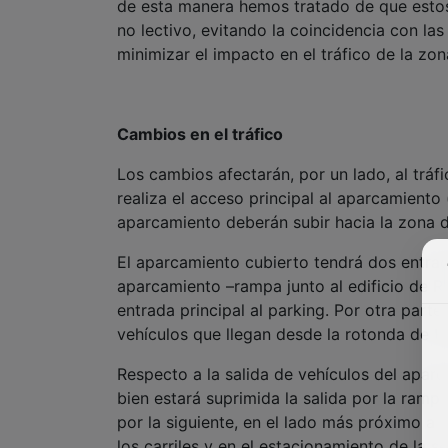
de esta manera hemos tratado de que estos
no lectivo, evitando la coincidencia con las
minimizar el impacto en el tráfico de la zon
Cambios en el tráfico
Los cambios afectarán, por un lado, al tráf
realiza el acceso principal al aparcamiento 
aparcamiento deberán subir hacia la zona de
El aparcamiento cubierto tendrá dos entrada
aparcamiento –rampa junto al edificio de R
entrada principal al parking. Por otra parte
vehículos que llegan desde la rotonda de Fu
Respecto a la salida de vehículos del aparc
bien estará suprimida la salida por la ramp
por la siguiente, en el lado más próximo a 
los carriles y en el estacionamiento de la s