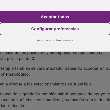
lida. Del mismo modo, habrá cambios en los sentidos de
miento, para lo que será necesario atender a la señalización
Aceptar todas
Configurar preferencias
Aceptar solo funcionales
camiento se realizará por la última planta del aparcamiento 
en el caso de los pacientes y acompañantes que acudan a
rán por la planta 0.
oterapia también se verá afectado, debiendo acceder a tra
ncohematológico.
n a afectar a los estacionamientos en superficie.
 personal de seguridad y también habrá personas de apoyo en
onal portará chalecos amarillos y su función será la de in
idad reducida.