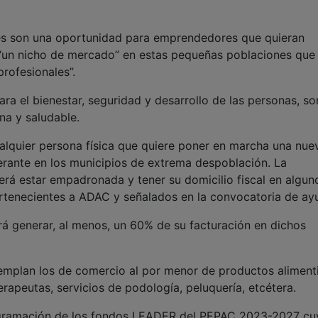
es son una oportunidad para emprendedores que quieran
 “un nicho de mercado” en estas pequeñas poblaciones que
rofesionales”.
ara el bienestar, seguridad y desarrollo de las personas, so
na y saludable.
ualquier persona física que quiere poner en marcha una nue
nerante en los municipios de extrema despoblación. La
rá estar empadronada y tener su domicilio fiscal en algun
rtenecientes a ADAC y señalados en la convocatoria de ay
á generar, al menos, un 60% de su facturación en dichos
emplan los de comercio al por menor de productos alimenti
terapeutas, servicios de podología, peluquería, etcétera.
ogramación de los fondos LEADER del PEPAC 2023-2027 cu