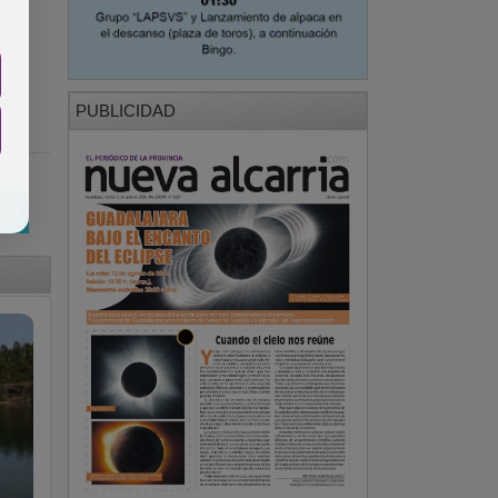
AC
PUBLICIDAD
.