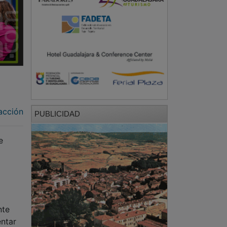
acción
PUBLICIDAD
e
nte
entar