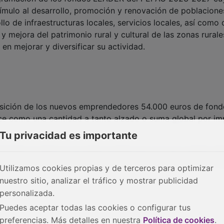
ímulo al desarrollo, promoción y renovación de poblacione
llo de infraestructuras locales, servicios locales, así como 
 mejora del patrimonio rural y cultural de las zonas rurales
mejorar y diversificar su actividad.
sición de los nuevos emprendedores 54.000 euros de fond
ece como una cantidad a tanto alzado o suma global por im
Tu privacidad es importante
stacado el importe de estas ayudas que “es una cuantía rel
a actividad, más en el entorno rural donde sabemos que es 
Utilizamos cookies propias y de terceros para optimizar
nuestro sitio, analizar el tráfico y mostrar publicidad
personalizada.
Puedes aceptar todas las cookies o configurar tus
preferencias. Más detalles en nuestra
Política de cookies
.