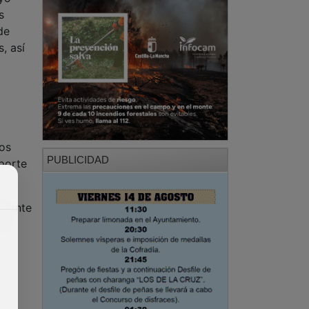
s
de
, así
os
PUBLICIDAD
porte
evante
más