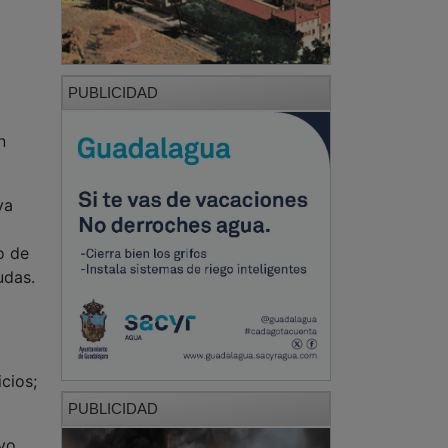
PUBLICIDAD
n
va
o de
udas.
cios;
PUBLICIDAD
yo