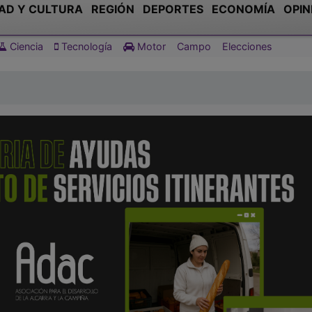
AD Y CULTURA
REGIÓN
DEPORTES
ECONOMÍA
OPIN
Ciencia
Tecnología
Motor
Campo
Elecciones