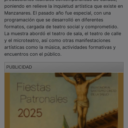
Campo de Criptana acogerá, del día 11 al 16 de
agosto, la sexta edición del Festival Arte Entre
Gigantes que reunirá a grandes figuras de la música
internacional, con conciertos en enclaves únicos como
el Teatro Cervantes, la Bodega El Vínculo y el Cerro de
la Paz. Esta nueva edición se abrirá el 11 de agosto
con uno de los mayores talentos de la guitarra,
Yamandu Costa, toda una referencia mundial que
deleitará a los espectadores con un concierto entre
barricas en la Bodega El Vínculo. Los asistentes
disfrutarán de un vino de cortesía de la bodega
finalizado el concierto. Al día siguiente, se vivirá un
concierto único, la fusión entre el dúo Fetén-Fetén y la