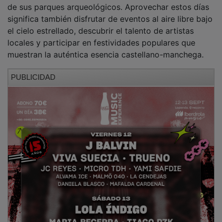
No habrá que esperar mucho más para seguir
disfrutando de la cultura con mayúsculas en Castilla-la
Mancha. Del 11 al 17 de agosto será el turno de Arte
Entre Gigantes, un festival de música quijotesco que
se celebra por iniciativa de la Orquesta Ciudad de La
Mancha, dirigida por Fernando Bustamante, y que tiene
como escenario principal la localidad de Campo de
Criptana en Ciudad Real.
PUBLICIDAD
No nos movemos de provincia porque del 23 al 30 de
agosto se celebra en Ciudad Real el FITC Lazarillo, el
festival de teatro contemporáneo más longevo de
España y un evento extraordinario en la escena
cultural nacional, al fusionar tradición e innovación en
la vanguardia rural.
Para cerrar el mes nos vamos a Guadalajara, donde