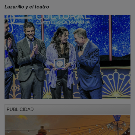
iglesia y asentada a los pies de la ladera que asciende
al Castillo de Rochafría. En su programación, el FIMUC
incluye habitualmente música antigua,
contemporánea, clásica, zarzuela, ópera, la música de
barbershop o el góspel. Los conciertos son ofrecidos
por la Asociación Cultural Musical FIMUC, y la entrada
es libre hasta completar aforo. Además, aprovechando
la visita a Beteta, hay que recorrer esta hermosa
localidad ubicada a los pies de los restos del castillo
de Rochafría, de origen árabe, desde el que se pueden
contemplar espléndidas panorámicas. Los orígenes de
Beteta se remontan a la época romana; de hecho, en
su casco urbano todavía se conservan restos de
lienzos y postigos de antiguas murallas. Algunos de
sus edificios justifican su visita, como las murallas, la
iglesia parroquial en la que se celebran los conciertos
de FIMUC, de portada gótico-plateresca, con
espléndido retablo, y la plaza Mayor. Es sólo un
ejemplo de lo que podrá ver el visitante.