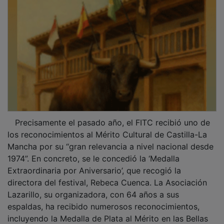
Orquesta Ciudad de La Mancha, dando vida a un
espectáculo que celebra la riqueza de la música
popular española desde el pensamiento actual. En la
noche del día 13 de agosto, la música afrocaribeña de
Johnny Gómez Friends se conecta con los sabores del
Restaurante ‘Las Musas’, un perfecto maridaje estival
con el que deleitarse en uno de los lugares más
emblemáticos de Campo de Criptana. Continuando
con la programación, Ana Alcaide presentará su nuevo
espectáculo ‘Essentia’, un viaje onírico por las músicas
de raíz, donde antiguas tradiciones se entrelazan con
composiciones originales, creando un vínculo
atemporal entre pasado y presente. Previo al
concierto, los asistentes podrán realizar la ruta
Criptana, Bajo las Estrellas, un recorrido guiado por el
entorno de la Sierra de los Molinos y el Barrio del
Albaicín. Al concluir el espectáculo, el público podrá
disfrutar de un vino en el Cerro de la Paz.