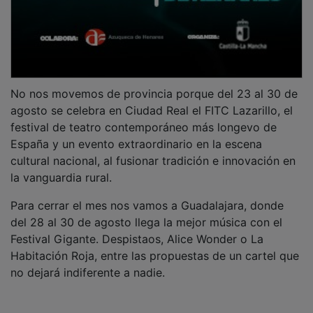
En plena Serranía de Cuenca, en la histórica villa de
Beteta, nació hace nada menos que 20 años el FIMUC
– Festival Internacional de Música Serranía de
Cuenca–, un festival que cumple con ese objetivo de
mostrar la belleza de la música, ofreciendo conciertos
de la mano de artistas de reconocido prestigio que se
dan cita año tras año en un entorno de extraordinaria
naturaleza y en unos auditorios privilegiados: la iglesia
parroquial de la Asunción, conocida como La Catedral
de la Sierra, por su monumentalidad, acústica y
belleza y el escenario de la Plaza de la Iglesia, junto al
viejo olmo, contemplando la fachada plateresca de la