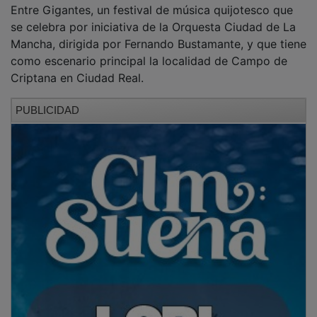
Precisamente el pasado año, el FITC recibió uno de
los reconocimientos al Mérito Cultural de Castilla-La
Mancha por su “gran relevancia a nivel nacional desde
1974”. En concreto, se le concedió la ‘Medalla
Extraordinaria por Aniversario’, que recogió la
directora del festival, Rebeca Cuenca. La Asociación
Lazarillo, su organizadora, con 64 años a sus
espaldas, ha recibido numerosos reconocimientos,
incluyendo la Medalla de Plata al Mérito en las Bellas
Artes en 1995.
PUBLICIDAD
Pero este año la edición será igual o más especial
que las anteriores. El Premio Escena se otorgará a
Andrés Lima, actor y director teatral, considerado uno
de los grandes directores de escena españoles y que
además ha recibido galardones como el Premio
Nacional de Teatro en 2019 y cinco premios MAX a la