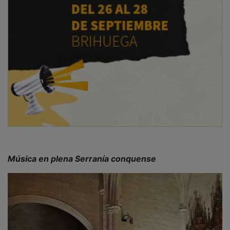
El Festival Gigante celebrará este año su undécima
edición durante tres días, del 28 al 30 de agosto. Esta
cita musical, ya consolidada como una de las más
importantes de la región, reúne a artistas de primer
nivel y ofrece una programación diversa para todos
los gustos musicales. Para este año, los asistentes
bailarán y cantarán al ritmo de Crystal Fighters, Mando
Diao, La La Love You, Alizzz, Funambulista,
Despistaos, Travis Birds, Carlos Ares, Alice Wonder, La
Habitación Roja, Embusteros, Shego, Mafalda
Cardenal, Ángela González, Barry B, Nat Simons,