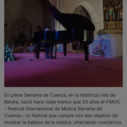
Colectivo Da Silva, Exsonvaldes, We Are Not Dj’s,
Coolnenas, Sanguijuelas del Guadiana o SuperFrame,
entre otros.
PUBLICIDAD
NOTICIAS RELACIONADAS