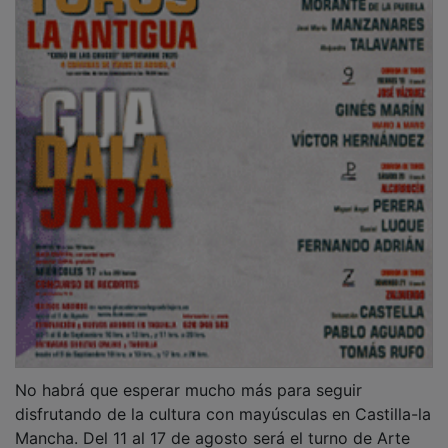
PUBLICIDAD
Con medio siglo de vida, el Festival Internacional de
Teatro Contemporáneo (FITC) Lazarillo llega cada mes
de agosto para tratar de acercar al público manchego
producciones teatrales contemporáneas de calidad,
poniendo en relieve la inquietud artística que existe en
Manzanares. El pasado año fue especial, con una
programación que se desarrolló en diferentes
formatos, cargada de teatro social y comprometido.
La muestra abordó el teatro de sala, el teatro de calle
y el microteatro, así como otras manifestaciones
artísticas como la música, actividades formativas y
encuentros con el público.
PUBLICIDAD