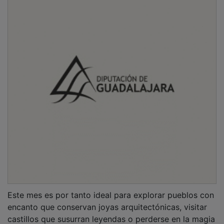
castillos que susurran leyendas o perderse en la magia
de sus parques arqueológicos. Aprovechar estos días
significa también disfrutar de eventos al aire libre bajo
el cielo estrellado, descubrir el talento de artistas
locales y participar en festividades populares que
muestran la auténtica esencia castellano-manchega.
PUBLICIDAD
Y es que las artes escénicas de esta comunidad
autónoma son siempre un buen plan tanto para
oriundos como para visitantes. Con el calendario en la
mano, encontramos citas jugosas, como el Festival
Internacional de Música Serranía de Cuenca (FIMUC),
que este año alcanza nada menos que su vigésimo
aniversario en una XIX edición que tendrá lugar los
días 9,10 y 11 de agosto en Beteta.
PUBLICIDAD