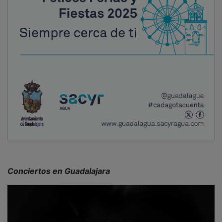
SECCIONES
Local
Provincia
Sociedad y Cultura
Región
Deportes
Economía
Opinión
NUEVA ALCARRIA
Quiénes somos
MÁS INFORMACIÓN
Aviso Legal
Política de Privacidad
Politica de Cookies
Mas informacion sobre las cookies
BASES CONCURSO FOTOGRAFÍA LAVANDA
OTROS ENLACES
Sistemas Integrales Cualificados