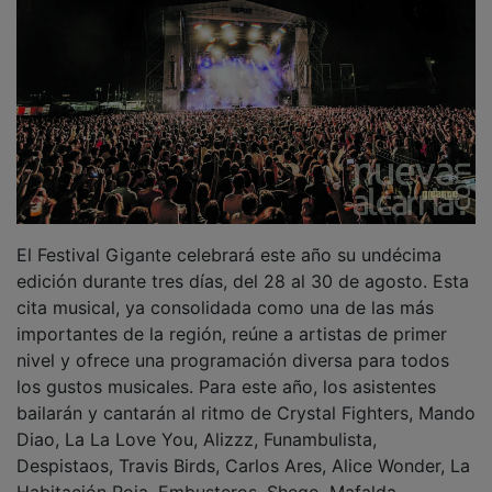
Entrada Bloggers
Aviso Legal
Configuración de Cookies
Empleo Trabajando.es
Tiempo: 6.9199 seg., Memoria Usada: 1.00 MB
Diseño web
Inweb
© 2015 - 2026
Volver arriba