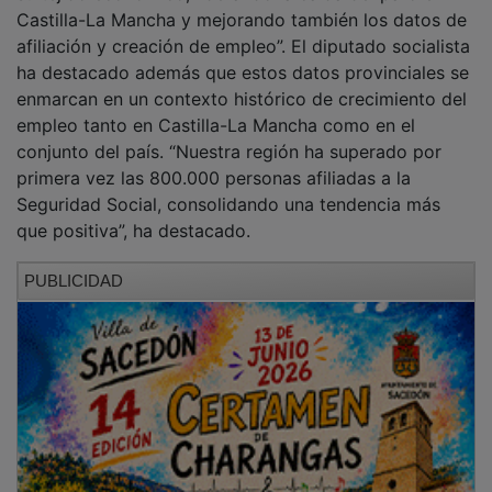
A nivel nacional, España alcanzó en abril los
22.105.831 afiliados medios a la Seguridad Social, tras
crear 223.685 empleos en un solo mes y sumar más
de 517.000 ocupados en el último año. Además, el
paro registrado descendió hasta las 2.357.044
personas, la cifra más baja desde junio de 2008.
Rojo ha puesto en valor que “España bate récords de