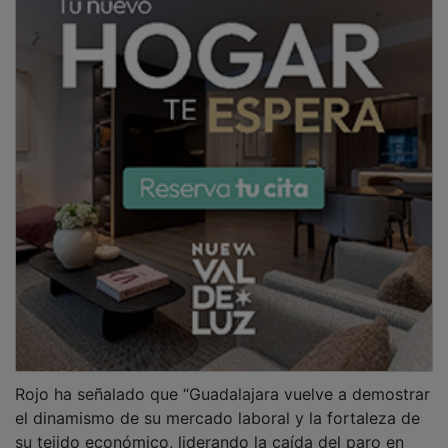
su tejido económico, liderando la caída del paro en
Castilla-La Mancha y mejorando también los datos de
afiliación y creación de empleo”. El diputado socialista
ha destacado además que estos datos provinciales se
enmarcan en un contexto histórico de crecimiento del
empleo tanto en Castilla-La Mancha como en el
conjunto del país. “Nuestra región ha superado por
primera vez las 800.000 personas afiliadas a la
Seguridad Social, consolidando una tendencia más
que positiva”, ha destacado.
PUBLICIDAD