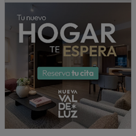
Por su parte, el presidente de la Diputación de
Guadalajara, José Luis Vega, ha remarcado la necesidad
de que las administraciones sean de todos y cada uno
de los pueblos, independientemente de su color político,
y de que sus políticas lleguen a todos los rincones y a
municipios como Anguita; mientras que la consejera de
Igualdad, Sara Simón, ha destacado que la Ley contra la
Despoblación haya revertido la tendencia demográfica
en la zona rural y ha señalado que el Estatuto del
Pequeño Municipio que está implementado el Gobierno
Regional supondrá un importante espaldarazo para
agilizar y simplificar la gestión en los pueblos.
PUBLICIDAD