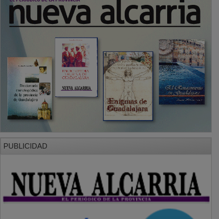
SECCIONES
Local
Provincia
Sociedad y Cultura
Región
Deportes
Economía
Opinión
NUEVA ALCARRIA
Quiénes somos
MÁS INFORMACIÓN
Aviso Legal