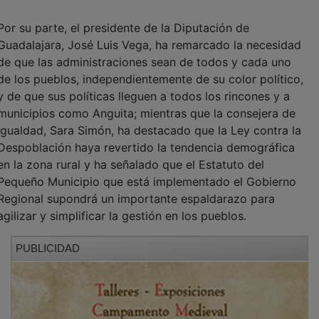
Tras este de Anguita y un encuentro ayer sábado en
Aranzueque de la campaña regional ‘Orgullo de ser rural’,