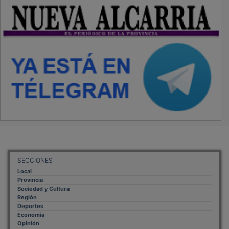
SECCIONES
Local
Provincia
Sociedad y Cultura
Región
Deportes
Economía
Opinión
NUEVA ALCARRIA