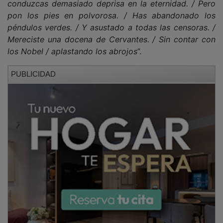
pon los pies en polvorosa. / Has abandonado los
péndulos verdes. / Y asustado a todas las censoras. /
Mereciste una docena de Cervantes. / Sin contar con
los Nobel / aplastando los abrojos
”.
PUBLICIDAD
Tras la extraña maraña se adivina el afecto, y el deseo
de felicidad en ese fondo de cuadro que es la
eternidad individual.