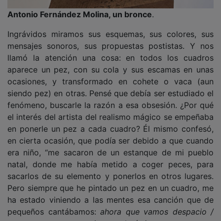
Antonio Fernández Molina, un bronce
.
Ingrávidos miramos sus esquemas, sus colores, sus
mensajes sonoros, sus propuestas postistas. Y nos
llamó la atención una cosa: en todos los cuadros
aparece un pez, con su cola y sus escamas en unas
ocasiones, y transformado en cohete o vaca (aun
siendo pez) en otras. Pensé que debía ser estudiado el
fenómeno, buscarle la razón a esa obsesión. ¿Por qué
el interés del artista del realismo mágico se empeñaba
en ponerle un pez a cada cuadro? Él mismo confesó,
en cierta ocasión, que podía ser debido a que cuando
era niño, “me sacaron de un estanque de mi pueblo
natal, donde me había metido a coger peces, para
sacarlos de su elemento y ponerlos en otros lugares.
Pero siempre que he pintado un pez en un cuadro, me
ha estado viniendo a las mentes esa canción que de
pequeños cantábamos:
ahora que vamos despacio /
vamos a contar mentiras, tralará / vamos a contar