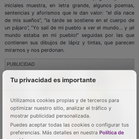
iniciales muestra, en letra grande, algunos poemas,
sentencias y aforismos que le dan valor: “el día nace
de mis sueños”, “la tarde se sostiene en el cuerpo de
un pájaro”, “Yo salí de mi pueblo a ver el mundo… y ¡el
mundo estaba en mi pueblo!” seguidas por las que
contienen sus dibujos de lápiz y tintas, que parecen
mirarnos y nos perdonan.
PUBLICIDAD
Tu privacidad es importante
Utilizamos cookies propias y de terceros para
optimizar nuestro sitio, analizar el tráfico y
mostrar publicidad personalizada.
Puedes aceptar todas las cookies o configurar tus
preferencias. Más detalles en nuestra
Política de