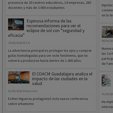
presencia de 20 centros educativos, 14 empresas, 280
Diputac
docentes y más de 3.000 estudiantes.
comienc
en la t
Espinosa informa de las
recomendaciones para ver el
eclipse de sol con “seguridad y
eficacia”
08/04/2
10/04/2026
M.T.A
Numeros
La advertencia principal es proteger los ojos y comprar
las Cor
gafas homologadas para ver este fenómeno, que no
partici
volverá a producirse hasta dentro de 1.400 años.
de Fami
El COACM Guadalajara analiza el
impacto de las ciudades en la
salud
01/04/2026
Redaccion
01/04/2
Esther Higueras protagonizó esta nueva conferencia
Ha impl
sobre urbanismo
interna