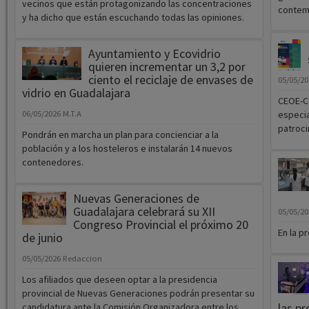
vecinos que están protagonizando las concentraciones
contemp
y ha dicho que están escuchando todas las opiniones.
Ayuntamiento y Ecovidrio
quieren incrementar un 3,2 por
ciento el reciclaje de envases de
05/05/2
vidrio en Guadalajara
CEOE-C
06/05/2026
M.T.A
especia
patroci
Pondrán en marcha un plan para concienciar a la
población y a los hosteleros e instalarán 14 nuevos
contenedores.
Nuevas Generaciones de
Guadalajara celebrará su XII
05/05/2
Congreso Provincial el próximo 20
En la p
de junio
05/05/2026
Redaccion
Los afiliados que deseen optar a la presidencia
provincial de Nuevas Generaciones podrán presentar su
las pr
candidatura ante la Comisión Organizadora entre los