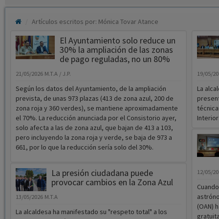
Artículos escritos por: Mónica Tovar Atance
El Ayuntamiento solo reduce un
30% la ampliación de las zonas
de pago reguladas, no un 80%
21/05/2026
M.T.A / J.P.
19/05/2
Según los datos del Ayuntamiento, de la ampliación
La alca
prevista, de unas 973 plazas (413 de zona azul, 200 de
present
zona roja y 360 verdes), se mantiene aproximadamente
técnic
el 70%. La reducción anunciada por el Consistorio ayer,
Interior
solo afecta a las de zona azul, que bajan de 413 a 103,
pero incluyendo la zona roja y verde, se baja de 973 a
661, por lo que la reducción sería solo del 30%.
La presión ciudadana puede
12/05/2
provocar cambios en la Zona Azul
Cuando 
astrón
13/05/2026
M.T.A
(OAN) h
La alcaldesa ha manifestado su "respeto total" a los
gratuit