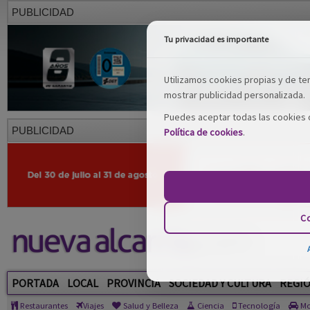
PUBLICIDAD
Tu privacidad es importante
Utilizamos cookies propias y de terc
mostrar publicidad personalizada.
Puedes aceptar todas las cookies o
PUBLICIDAD
Política de cookies
.
Co
PORTADA
LOCAL
PROVINCIA
SOCIEDAD Y CULTURA
REGI
Restaurantes
Viajes
Salud y Belleza
Ciencia
Tecnología
Mo