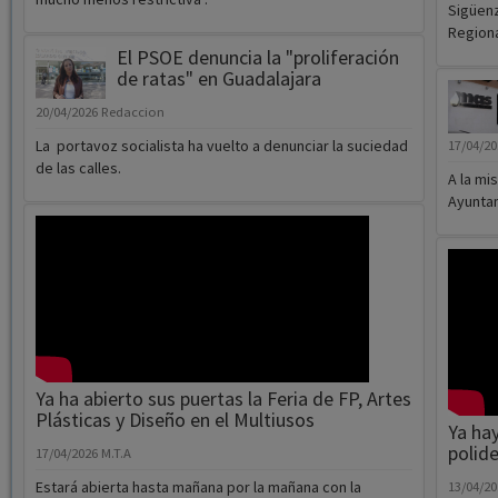
Sigüenz
Regiona
El PSOE denuncia la "proliferación
de ratas" en Guadalajara
20/04/2026
Redaccion
La portavoz socialista ha vuelto a denunciar la suciedad
17/04/2
de las calles.
A la mi
Ayunta
Ya ha abierto sus puertas la Feria de FP, Artes
Plásticas y Diseño en el Multiusos
Ya hay
polid
17/04/2026
M.T.A
Estará abierta hasta mañana por la mañana con la
13/04/2