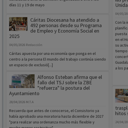
Unida
días 11 y 19 de mayo
04/05/2
Cáritas Diocesana ha atendido a
Con la 
492 personas desde su Programa
planifi
de Empleo y Economía Social en
puesta 
2025
en el H
04/05/2026
Redacción
su acti
tiempo 
Cáritas apuesta por una economía que ponga en el
concert
centro a la persona El mundo del trabajo continúa siendo
Guadala
un espacio de exclusió[...]
a los p
Alfonso Esteban afirma que el
fallo del TSJ sobre la ZBE
"refuerza" la postura del
Ayuntamiento
28/04/2026
M.T.A
traspl
Recuerda que antes de conocerse, el Consistorio ya
hitos 
había aprobado una moratoria hasta diciembre de 2027
"para realizar una ordenanza mucho más flexible y
24/04/2
mucho menos restrictiva".