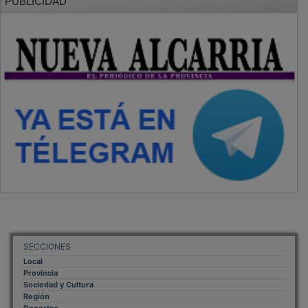
Región
Deportes
Economía
Opinión
NUEVA ALCARRIA
Quiénes somos
MÁS INFORMACIÓN
Aviso Legal
Política de Privacidad
Politica de Cookies
Mas informacion sobre las cookies
BASES CONCURSO FOTOGRAFÍA LAVANDA
OTROS ENLACES
Sistemas Integrales Cualificados
Entrada Bloggers
Aviso Legal
Configuración de Cookies
Empleo Trabajando.es
Tiempo: 0.2917 seg., Memoria Usada: 0.94 MB
Diseño web
Inweb
© 2015 - 2026
Volver arriba