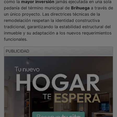
pedanía del término municipal de
Brihuega
a través de
un único proyecto. Las directrices técnicas de la
remodelación respetan la identidad constructiva
tradicional, garantizando la estabilidad estructural del
inmueble y su adaptación a los nuevos requerimientos
funcionales.
PUBLICIDAD
Una vez concluidos los trabajos, el edificio albergará
dependencias de uso comunitario y social para los
residentes de la localidad. Asimismo, las instalaciones
contarán con un
centro de recepción de visitantes
diseñado para la puesta en valor de los recursos
patrimoniales, naturales y paisajísticos de la zona. Este
espacio técnico servirá como punto de información
clave para la divulgación del
paisaje protegido del Río
Ungría
, impulsando el desarrollo turístico sostenible y
la protección medioambiental del entorno.