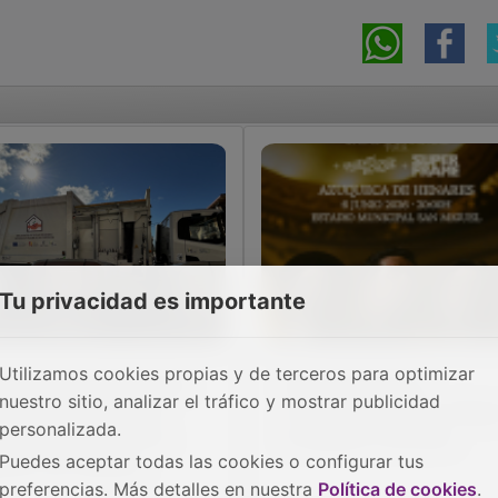
Tu privacidad es importante
Utilizamos cookies propias y de terceros para optimizar
ga del Henares supera
Siloé ofrecerá un
nuestro sitio, analizar el tráfico y mostrar publicidad
 12 puntos la media
concierto en el San Migu
personalizada.
cional de éxito en la
el sábado 6 de junio
Puedes aceptar todas las cookies o configurar tus
stión de residuos
preferencias. Más detalles en nuestra
Política de cookies
.