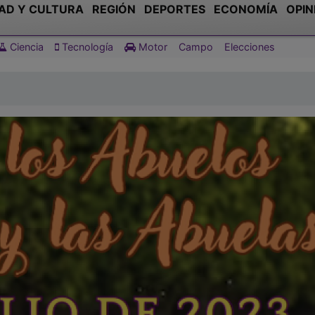
AD Y CULTURA
REGIÓN
DEPORTES
ECONOMÍA
OPIN
Ciencia
Tecnología
Motor
Campo
Elecciones