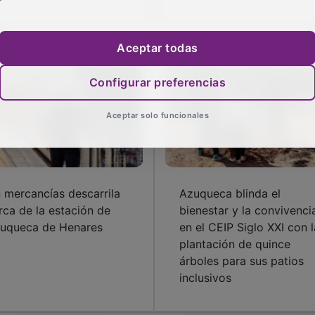
Aceptar todas
Configurar preferencias
Aceptar solo funcionales
 mercancías descarrila
Azuqueca blinda el
rca de la estación de
bienestar y la convivenci
uqueca de Henares
en el CEIP Siglo XXI con l
plantación de quince
árboles para sus patios
inclusivos