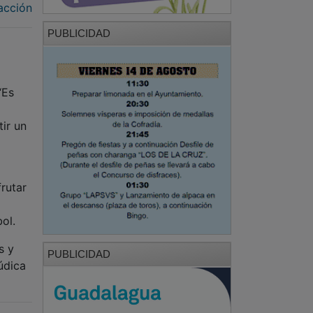
acción
PUBLICIDAD
“Es
ir un
frutar
ol.
s y
PUBLICIDAD
údica