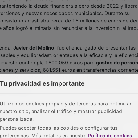
anteniendo la deuda financiera a cero desde 2022 y liber
nversiones y nuevas necesidades municipales. Durante su
Consistorio arrastraba cerca de 1,5 millones de euros de de
años logró eliminarla sin renunciar a la inversión ni al imp
ienda,
Javier del Molino
, fue el encargado de presentar las
les y equilibradas”, orientadas a la eficacia y la eficienc
esupuesto contempla 1.600.050 euros para
gastos de person
ienes y servicios, 681.551 euros en transferencias corrient
manteniendo además la deuda financiera a cero. Del Molino
Tu privacidad es importante
idar servicios, reforzar programas municipales y seguir
no municipal.
Utilizamos cookies propias y de terceros para optimizar
l figuran el mantenimiento de programas como juventud, ig
nuestro sitio, analizar el tráfico y mostrar publicidad
 ayudas sociales como el
cheque bebé
, el banco de alimen
personalizada.
 asociativo local, que vuelve a tener un papel destacado de
n valor la apuesta por seguir colaborando con otras
Puedes aceptar todas las cookies o configurar tus
mación y prestación de servicios, así como la mejora de
preferencias. Más detalles en nuestra
Política de cookies
.