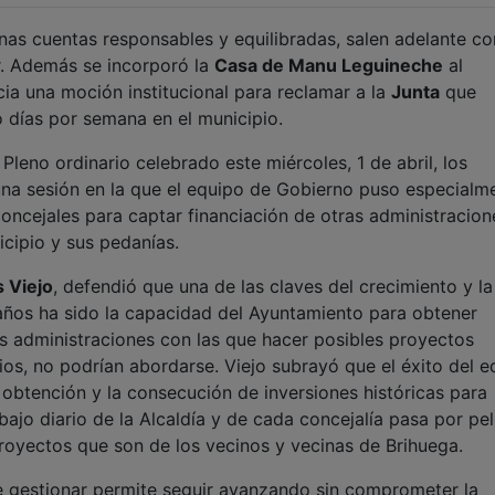
as cuentas responsables y equilibradas, salen adelante co
r. Además se incorporó la
Casa de Manu Leguineche
al
ia una moción institucional para reclamar a la
Junta
que
 días por semana en el municipio.
Pleno ordinario celebrado este miércoles, 1 de abril, los
na sesión en la que el equipo de Gobierno puso especialm
concejales para captar financiación de otras administracion
icipio y sus pedanías.
s Viejo
, defendió que una de las claves del crecimiento y la
años ha sido la capacidad del Ayuntamiento para obtener
s administraciones con las que hacer posibles proyectos
ios, no podrían abordarse. Viejo subrayó que el éxito del e
obtención y la consecución de inversiones históricas para
abajo diario de la Alcaldía y de cada concejalía pasa por pe
royectos que son de los vecinos y vecinas de Brihuega.
gestionar permite seguir avanzando sin comprometer la