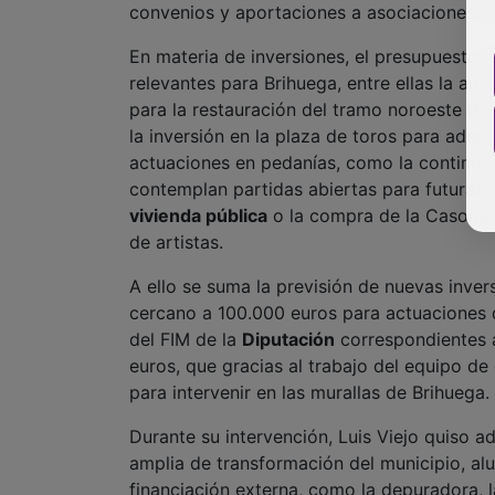
convenios y aportaciones a asociaciones y 
En materia de inversiones, el presupuesto 
relevantes para Brihuega, entre ellas la apo
para la restauración del tramo noroeste de
la inversión en la plaza de toros para adec
actuaciones en pedanías, como la continuac
contemplan partidas abiertas para futuras 
vivienda pública
o la compra de la Casona d
de artistas.
A ello se suma la previsión de nuevas inver
cercano a 100.000 euros para actuaciones 
del FIM de la
Diputación
correspondientes a
euros, que gracias al trabajo del equipo de
para intervenir en las murallas de Brihuega.
Durante su intervención, Luis Viejo quiso 
amplia de transformación del municipio, al
financiación externa, como la depuradora, la