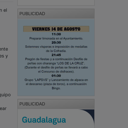
n el
PUBLICIDAD
ente
es y
quipo
PUBLICIDAD
lear