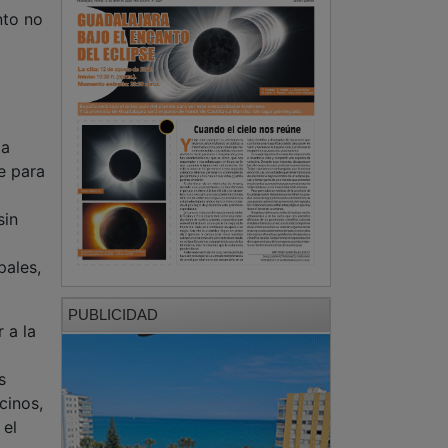
nto no
la
e para
sin
pales,
PUBLICIDAD
 a la
s
cinos,
 el