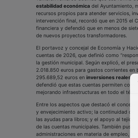
estabilidad económica
del Ayuntamiento, m
recursos propios para atender servicios, i
intervención final, recordó que en 2015 el 
financiera y defendió que en menos de siete 
de nuevos proyectos transformadores.
El portavoz y concejal de Economía y Hac
cuentas de 2026, que definió como “responsab
la gestión municipal. Según explicó, el pr
2.018.850 euros para gastos corrientes en b
295.689,52 euros en
inversiones reales
, 
defendió que estas cuentas permiten consol
mejorando infraestructuras en todo el térmi
Entre los aspectos que destacó el conceja
y envejecimiento activo; la continuidad de
las ayudas para libros; y el apoyo al tejido
de las cuentas municipales. También puso e
administraciones en materia de empleo, for