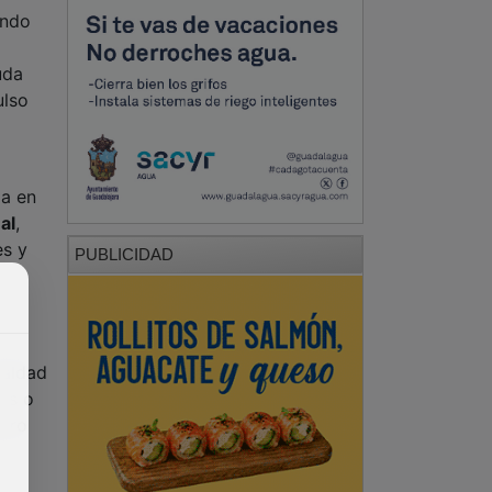
ando
uda
ulso
ia en
al
,
es y
PUBLICIDAD
ualdad
tos o
ntro