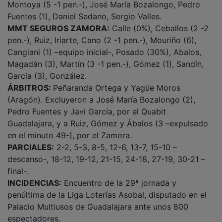
Fuentes (1), Daniel Sedano, Sergio Valles.
MMT SEGUROS ZAMORA:
Calle (0%), Ceballos (2 -2
pen.-), Ruiz, Iriarte, Cano (2 -1 pen.-), Mouriño (6),
Cangiani (1) –equipo inicial-, Posado (30%), Abalos,
Magadán (3), Martín (3 -1 pen.-), Gómez (1), Sandín,
García (3), González.
ÁRBITROS:
Peñaranda Ortega y Yagüe Moros
(Aragón). Excluyeron a José María Bozalongo (2),
Pedro Fuentes y Javi García, por el Quabit
Guadalajara, y a Ruiz, Gómez y Ábalos (3 –expulsado
en el minuto 49-), por el Zamora.
PARCIALES:
2-2, 5-3, 8-5, 12-6, 13-7, 15-10 –
descanso-, 18-12, 19-12, 21-15, 24-18, 27-19, 30-21 –
final-.
INCIDENCIAS:
Encuentro de la 29ª jornada y
penúltima de la Liga Loterías Asobal, disputado en el
Palacio Multiusos de Guadalajara ante unos 800
espectadores.