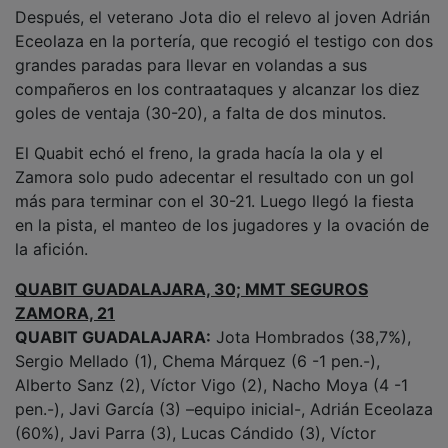
Después, el veterano Jota dio el relevo al joven Adrián
Eceolaza en la portería, que recogió el testigo con dos
grandes paradas para llevar en volandas a sus
compañeros en los contraataques y alcanzar los diez
goles de ventaja (30-20), a falta de dos minutos.
El Quabit echó el freno, la grada hacía la ola y el
Zamora solo pudo adecentar el resultado con un gol
más para terminar con el 30-21. Luego llegó la fiesta
en la pista, el manteo de los jugadores y la ovación de
la afición.
QUABIT GUADALAJARA, 30; MMT SEGUROS
ZAMORA, 21
QUABIT GUADALAJARA:
Jota Hombrados (38,7%),
Sergio Mellado (1), Chema Márquez (6 -1 pen.-),
Alberto Sanz (2), Víctor Vigo (2), Nacho Moya (4 -1
pen.-), Javi García (3) –equipo inicial-, Adrián Eceolaza
(60%), Javi Parra (3), Lucas Cándido (3), Víctor
Montoya (5 -1 pen.-), José María Bozalongo, Pedro