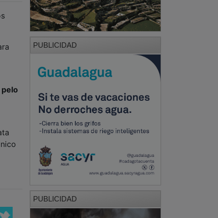
os
PUBLICIDAD
ara
l
pelo
ata
ónico
PUBLICIDAD