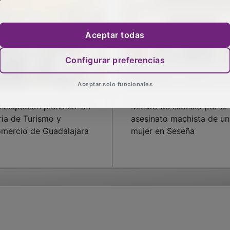
Aceptar todas
Configurar preferencias
Aceptar solo funcionales
rticipación plena en la I
Minuto de silencio por el
ria de Turismo y
asesinato machista de un
mercio de Guadalajara
mujer en Seseña