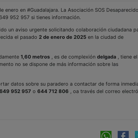
 de enero en #Guadalajara. La Asociación SOS Desaparecid
 649 952 957 si tienes información.
ido un aviso urgente solicitando colaboración ciudadana p
recida el pasado
2 de enero de 2025
en la ciudad de
adamente
1,60 metros
, es de complexión
delgada
, tiene e
mento no se dispone de más información sobre las
ortar datos sobre su paradero a contactar de forma inmedi
649 952 957
o
644 712 806
, oa través del correo electr