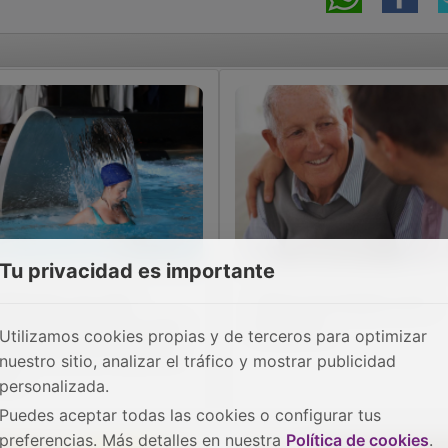
Tu privacidad es importante
 Balneario de Trillo
Oferta de empleo en El
rece cinco empleos para
Recuenco
Utilizamos cookies propias y de terceros para optimizar
 reapertura en mayo de
nuestro sitio, analizar el tráfico y mostrar publicidad
26
personalizada.
Puedes aceptar todas las cookies o configurar tus
preferencias. Más detalles en nuestra
Política de cookies
.