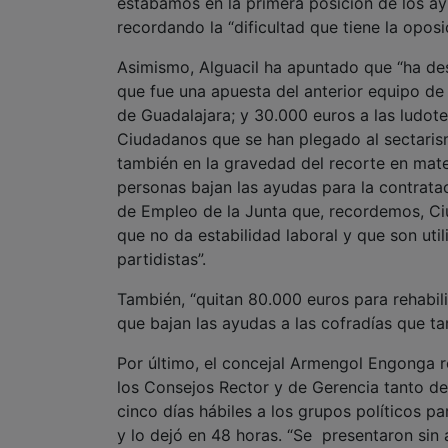
estábamos en la primera posición de los a
recordando la “dificultad que tiene la opos
Asimismo, Alguacil ha apuntado que “ha de
que fue una apuesta del anterior equipo de
de Guadalajara; y 30.000 euros a las ludot
Ciudadanos que se han plegado al sectarism
también en la gravedad del recorte en mate
personas bajan las ayudas para la contrat
de Empleo de la Junta que, recordemos, Ciu
que no da estabilidad laboral y que son uti
partidistas”.
También, “quitan 80.000 euros para rehabili
que bajan las ayudas a las cofradías que ta
Por último, el concejal Armengol Engonga r
los Consejos Rector y de Gerencia tanto d
cinco días hábiles a los grupos políticos 
y lo dejó en 48 horas. “Se presentaron sin