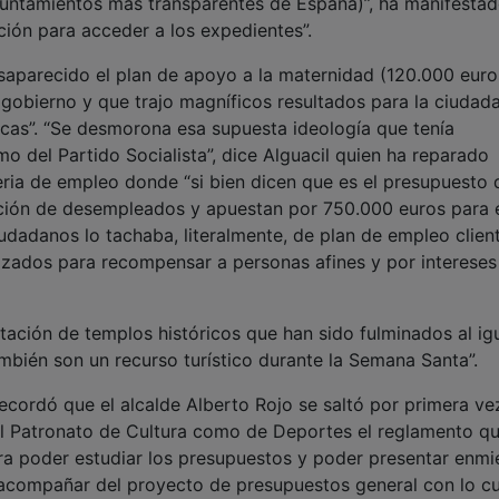
yuntamientos más transparentes de España)”, ha manifesta
ición para acceder a los expedientes”.
saparecido el plan de apoyo a la maternidad (120.000 euro
 gobierno y que trajo magníficos resultados para la ciudad
ecas”. “Se desmorona esa supuesta ideología que tenía
o del Partido Socialista”, dice Alguacil quien ha reparado
ria de empleo donde “si bien dicen que es el presupuesto 
ación de desempleados y apuestan por 750.000 euros para e
dadanos lo tachaba, literalmente, de plan de empleo client
lizados para recompensar a personas afines y por intereses
tación de templos históricos que han sido fulminados al ig
mbién son un recurso turístico durante la Semana Santa”.
ecordó que el alcalde Alberto Rojo se saltó por primera ve
el Patronato de Cultura como de Deportes el reglamento q
para poder estudiar los presupuestos y poder presentar enmi
 acompañar del proyecto de presupuestos general con lo cu