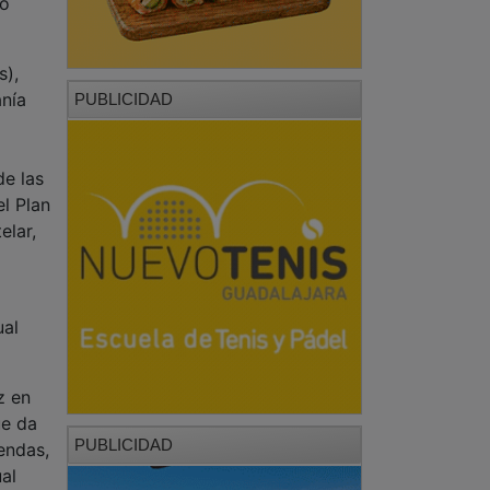
do
s),
anía
PUBLICIDAD
de las
l Plan
elar,
ual
z en
ue da
PUBLICIDAD
endas,
al