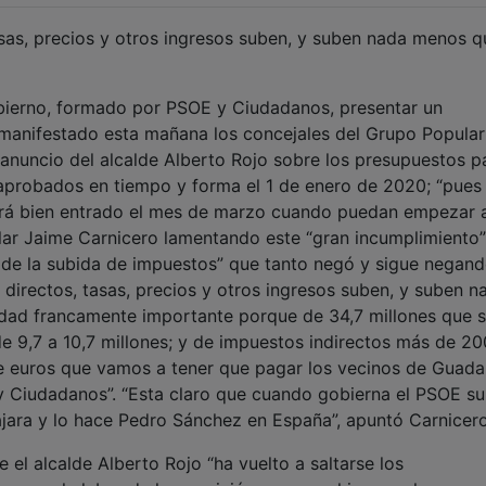
asas, precios y otros ingresos suben, y suben nada menos q
obierno, formado por PSOE y Ciudadanos, presentar un
manifestado esta mañana los concejales del Grupo Popular
anuncio del alcalde Alberto Rojo sobre los presupuestos p
aprobados en tiempo y forma el 1 de enero de 2020; “pues 
erá bien entrado el mes de marzo cuando puedan empezar 
ular Jaime Carnicero lamentando este “gran incumplimiento”
 de la subida de impuestos” que tanto negó y sigue negand
, directos, tasas, precios y otros ingresos suben, y suben n
idad francamente importante porque de 34,7 millones que 
de 9,7 a 10,7 millones; y de impuestos indirectos más de 2
 de euros que vamos a tener que pagar los vecinos de Guada
y Ciudadanos”. “Esta claro que cuando gobierna el PSOE su
jara y lo hace Pedro Sánchez en España”, apuntó Carnicero
el alcalde Alberto Rojo “ha vuelto a saltarse los