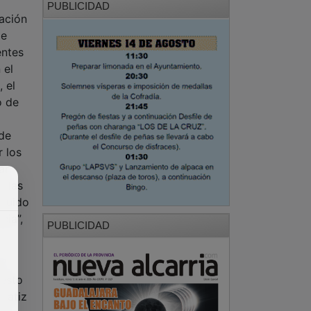
PUBLICIDAD
tación
de
entes
 el
 el
o de
 de
r los
ar
y las
cluido
cia”,
PUBLICIDAD
,7
uesto
 matiz