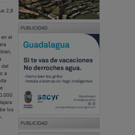
ue 2,8
PUBLICIDAD
 en el
ara
bien,
a
 del
o a
ada
se
00.000
lajara
be los
.
PUBLICIDAD