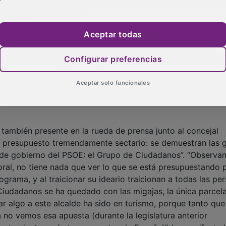
on el PSOE de Alberto Rojo: chapuza en la tramitación, may
s en los presupuestos”.
icero se refirió al anexo de inversiones que llega a los 2,
Aceptar todas
presupuesto menos inversor de los últimos 15 años del
ian obras que no cubren la totalidad del proyecto; solo po
Configurar preferencias
Aceptar solo funcionales
, también presente en la rueda de prensa junto al concejal
n presupuesto tremendamente sectario: se demuestran las 
io de gobierno del PSOE: el Grupo de Ciudadanos”. “Observ
ral, no tiene nada que ver lo que se está presupuestando 
grama, y al traicionar su ideario traicionan a todas las pe
Ciudadanos se ha quedado con las migajas, la única parcel
algo a este alcalde ha sido en turismo, porque tanto que
 no vemos esa apuesta (durante la legislatura anterior