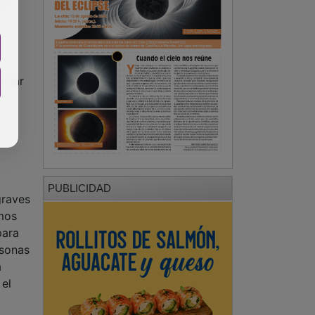
or
4
r dar
PUBLICIDAD
graves
amos
para
rsonas
a
 el