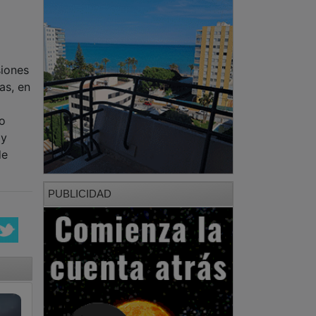
siones
as, en
no
 y
de
PUBLICIDAD