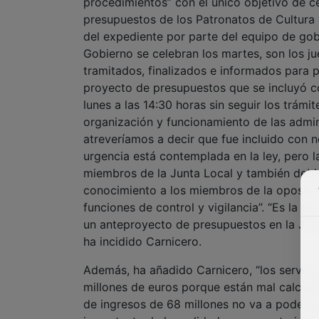
procedimientos” con el único objetivo de c
presupuestos de los Patronatos de Cultura y
del expediente por parte del equipo de go
Gobierno se celebran los martes, son los 
tramitados, finalizados e informados para p
proyecto de presupuestos que se incluyó c
lunes a las 14:30 horas sin seguir los trám
organización y funcionamiento de las admin
atreveríamos a decir que fue incluido con n
urgencia está contemplada en la ley, pero l
miembros de la Junta Local y también deb
conocimiento a los miembros de la oposición 
funciones de control y vigilancia”. “Es la p
un anteproyecto de presupuestos en la Jun
ha incidido Carnicero.
Además, ha añadido Carnicero, “los servici
millones de euros porque están mal calcula
de ingresos de 68 millones no va a poder di